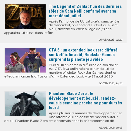
The Legend of Zelda : l'un des derniers
rôles de Sam Neill confirmé avant sa
mort début juillet
Après l'annonce de Uli Latukefu dans le rôle
de Ganondorf, on apprend surtout que Sam
Neill, décédé en 2026 à l'âge de 78 ans,
apparaîtra lui aussi dans le film.
06/08/2026, 22:42
GTA 6 : un extended look sera diffusé
sur Netflix fin août, Rockstar Games
surprend la planète jeu vidéo
Plus d'un an après la diffusion de son trailer
#2, GTA 6 va enfin refaire parler de lui de
manière officielle. Rockstar Games vient en
effet d'annoncer la diffusion d'un « Extended Look » le 27 août 2026
06/08/2026, 14:26
Phantom Blade Zero : le
développement est bouclé, rendez-
vous la semaine prochaine pour du très
lourd
Après plusieurs années de développement et
une attente qui ne cesse de monter autour
de lui, Phantom Blade Zero est désormais dans la boîte comme on dit.
06/08/2026, 10:58