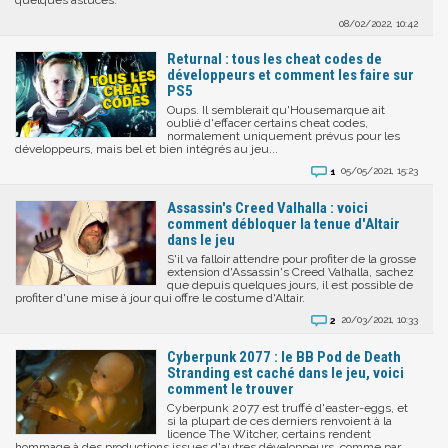
quelques astuces.
08/02/2022, 10:42
Returnal : tous les cheat codes de
développeurs et comment les faire sur
PS5
Oups. Il semblerait qu'Housemarque ait
oublié d'effacer certains cheat codes,
normalement uniquement prévus pour les
développeurs, mais bel et bien intégrés au jeu...
1
05/05/2021, 15:23
Assassin's Creed Valhalla : voici
comment débloquer la tenue d'Altair
dans le jeu
S'il va falloir attendre pour profiter de la grosse
extension d'Assassin's Creed Valhalla, sachez
que depuis quelques jours, il est possible de
profiter d'une mise à jour qui offre le costume d'Altair.
2
20/03/2021, 10:33
Cyberpunk 2077 : le BB Pod de Death
Stranding est caché dans le jeu, voici
comment le trouver
Cyberpunk 2077 est truffé d'easter-eggs, et
si la plupart de ces derniers renvoient à la
licence The Witcher, certains rendent
hommage à des productions issues d'autres développeurs, comme par