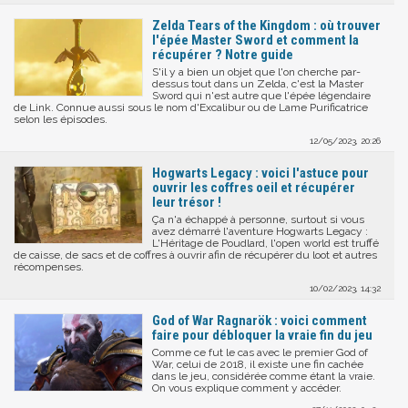
Zelda Tears of the Kingdom : où trouver
l'épée Master Sword et comment la
récupérer ? Notre guide
S'il y a bien un objet que l'on cherche par-
dessus tout dans un Zelda, c'est la Master
Sword qui n'est autre que l'épée légendaire
de Link. Connue aussi sous le nom d'Excalibur ou de Lame Purificatrice
selon les épisodes.
12/05/2023, 20:26
Hogwarts Legacy : voici l'astuce pour
ouvrir les coffres oeil et récupérer
leur trésor !
Ça n'a échappé à personne, surtout si vous
avez démarré l'aventure Hogwarts Legacy :
L'Héritage de Poudlard, l'open world est truffé
de caisse, de sacs et de coffres à ouvrir afin de récupérer du loot et autres
récompenses.
10/02/2023, 14:32
God of War Ragnarök : voici comment
faire pour débloquer la vraie fin du jeu
Comme ce fut le cas avec le premier God of
War, celui de 2018, il existe une fin cachée
dans le jeu, considérée comme étant la vraie.
On vous explique comment y accéder.