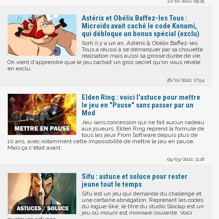
27/11/2022, 09:25
Astérix et Obélix Baffez-les Tous :
Microids avait caché le code Konami,
qui débloque un bonus spécial (exclu)
Sorti il y a un an, Astérix & Obélix Baffez-les
Tous a réussi à se démarquer par sa chouette
réalisation mais aussi sa grosse durée de vie.
On vient d'apprendre que le jeu cachait un gros secret qu'on vous révèle
en exclu.
26/11/2022, 17:54
Elden Ring : voici l'astuce pour mettre
le jeu en "Pause" sans passer par un
Mod
Jeu sans concession qui ne fait aucun cadeau
aux joueurs, Elden Ring reprend la formule de
tous les jeux From Software depuis plus de
10 ans, avec notamment cette impossibilité de mettre le jeu en pause.
Mais ça c'était avant.
09/03/2022, 11:16
Sifu : astuce et soluce pour rester
jeune tout le temps
Sifu est un jeu qui demande du challenge et
une certaine abnégation. Reprenant les codes
du rogue-like, le titre du studio Sloclap est un
jeu où mourir est monnaie courante. Voici