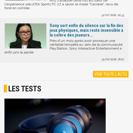
Arts s'attaque cette fois au cœur de
l'expérience solo d'EA Sports FC 27, à savoir le mode "Carrière", revu de
fond en comble.
31/07/2026, 20:33
Sony sort enfin du silence sur la fin des
jeux physiques, mais reste insensible à
la colère des joueurs...
Près d'un mois après avoir provoqué une
véritable tempête au sein de la communauté
PlayStation, Sony Interactive Entertainment a
enfin pris la parole.
31/07/2026, 16:07
VOIR TOUTE L'ACTU
LES TESTS