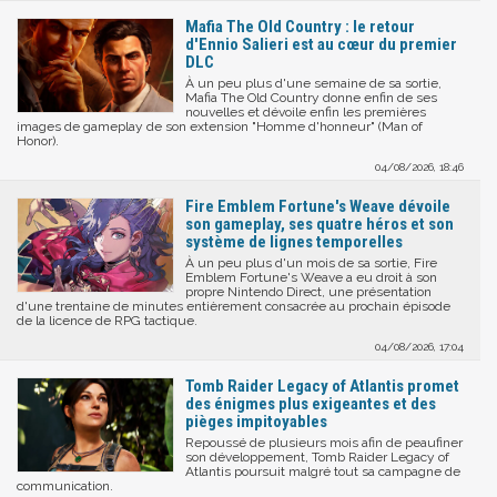
Mafia The Old Country : le retour
d'Ennio Salieri est au cœur du premier
DLC
À un peu plus d'une semaine de sa sortie,
Mafia The Old Country donne enfin de ses
nouvelles et dévoile enfin les premières
images de gameplay de son extension "Homme d'honneur" (Man of
Honor).
04/08/2026, 18:46
Fire Emblem Fortune's Weave dévoile
son gameplay, ses quatre héros et son
système de lignes temporelles
À un peu plus d'un mois de sa sortie, Fire
Emblem Fortune's Weave a eu droit à son
propre Nintendo Direct, une présentation
d'une trentaine de minutes entièrement consacrée au prochain épisode
de la licence de RPG tactique.
04/08/2026, 17:04
Tomb Raider Legacy of Atlantis promet
des énigmes plus exigeantes et des
pièges impitoyables
Repoussé de plusieurs mois afin de peaufiner
son développement, Tomb Raider Legacy of
Atlantis poursuit malgré tout sa campagne de
communication.