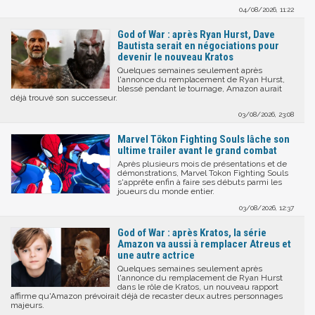
04/08/2026, 11:22
God of War : après Ryan Hurst, Dave
Bautista serait en négociations pour
devenir le nouveau Kratos
Quelques semaines seulement après
l'annonce du remplacement de Ryan Hurst,
blessé pendant le tournage, Amazon aurait
déjà trouvé son successeur.
03/08/2026, 23:08
Marvel Tōkon Fighting Souls lâche son
ultime trailer avant le grand combat
Après plusieurs mois de présentations et de
démonstrations, Marvel Tokon Fighting Souls
s'apprête enfin à faire ses débuts parmi les
joueurs du monde entier.
03/08/2026, 12:37
God of War : après Kratos, la série
Amazon va aussi à remplacer Atreus et
une autre actrice
Quelques semaines seulement après
l'annonce du remplacement de Ryan Hurst
dans le rôle de Kratos, un nouveau rapport
affirme qu'Amazon prévoirait déjà de recaster deux autres personnages
majeurs.