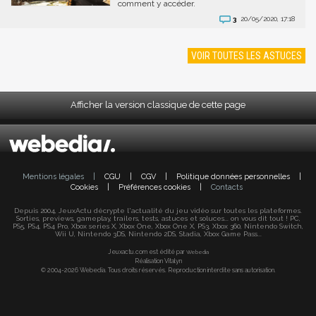
comment y accéder.
3
20/05/2020, 17:18
VOIR TOUTES LES ASTUCES
Afficher la version classique de cette page
Mentions légales
|
CGU
|
CGV
|
Politique données personnelles
|
Cookies
|
Préférences cookies
|
Contacts
Depuis 2004, JeuxActu décrypte l'actualité du jeu vidéo sur toutes les plateformes.
Sorties, previews, gameplay, trailers, tests, astuces et soluces... on vous dit tout ! PC,
PS5, PS4, PS4 Pro, Xbox series X, Xbox One, Xbox One X, PS3, Xbox 360, Nintendo Switch,
Wii U, Nintendo 3DS, Nintendo 2DS, Stadia, Xbox Game Pass...
Jeuxactu.com est édité par
Webedia
Réalisation Vitalyn
© 2004-2026 Webedia. Tous droits réservés. Reproduction interdite sans autorisation.