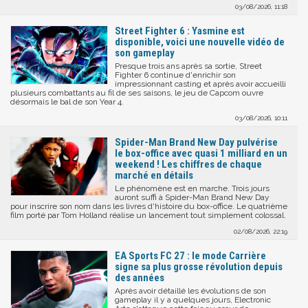
03/08/2026, 11:18
Street Fighter 6 : Yasmine est
disponible, voici une nouvelle vidéo de
son gameplay
Presque trois ans après sa sortie, Street
Fighter 6 continue d'enrichir son
impressionnant casting et après avoir accueilli
plusieurs combattants au fil de ses saisons, le jeu de Capcom ouvre
désormais le bal de son Year 4.
03/08/2026, 10:11
Spider-Man Brand New Day pulvérise
le box-office avec quasi 1 milliard en un
weekend ! Les chiffres de chaque
marché en détails
Le phénomène est en marche. Trois jours
auront suffi à Spider-Man Brand New Day
pour inscrire son nom dans les livres d'histoire du box-office. Le quatrième
film porté par Tom Holland réalise un lancement tout simplement colossal.
02/08/2026, 22:19
EA Sports FC 27 : le mode Carrière
signe sa plus grosse révolution depuis
des années
Après avoir détaillé les évolutions de son
gameplay il y a quelques jours, Electronic