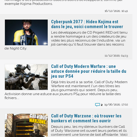
exemple Kojima Productions.
16/12/2020, 10:41
Cyberpunk 2077 : Hideo Kojima est
dans le jeu, voici comment le trouver
Les développeurs de CD Projekt RED ont tenu
a rendre hommage à un des créateurs de jeu
vidéo les plus reconnus de l'industrie, via un
joli caméo qu'il faut trouver dans les recoins
de Night City.
11/12/2020, 04:13
Call of Duty Modern Warfare : une
astuce donnée pour réduire la taille du
jeu sur PS4
Déjà très lourd à sa sortie, Call of Duty Modern
Warfare est maintenant l'un des titres les
plus gourmands qui soient. Depuis peu,
Activision donne une astuce aux joueurs PS4 pour réduire la taille des
fichiers...
2
19/06/2020, 17:02
Call of Duty Warzone : où trouver les
bunkers et comment les ouvrir
Depuis peu, les mystérieux bunkers de Call
of Duty Warzone ont ouvert leurs portes et ils
contiennent une tonne de loot affriolante. Voici