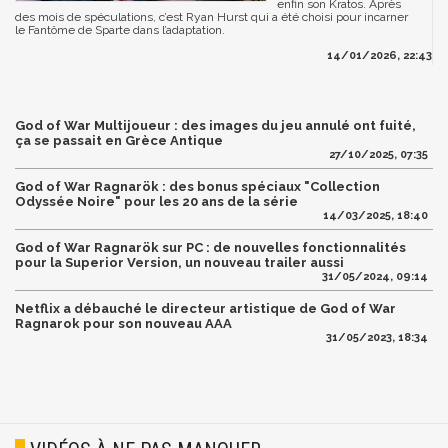
enfin son Kratos. Après
des mois de spéculations, c’est Ryan Hurst qui a été choisi pour incarner
le Fantôme de Sparte dans l’adaptation.
14/01/2026, 22:43
God of War Multijoueur : des images du jeu annulé ont fuité,
ça se passait en Grèce Antique
27/10/2025, 07:35
God of War Ragnarök : des bonus spéciaux "Collection
Odyssée Noire" pour les 20 ans de la série
14/03/2025, 18:40
God of War Ragnarök sur PC : de nouvelles fonctionnalités
pour la Superior Version, un nouveau trailer aussi
31/05/2024, 09:14
Netflix a débauché le directeur artistique de God of War
Ragnarok pour son nouveau AAA
31/05/2023, 18:34