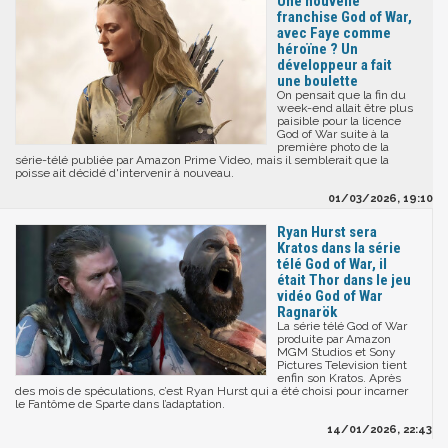
Une nouvelle
franchise God of War,
avec Faye comme
héroïne ? Un
développeur a fait
une boulette
On pensait que la fin du
week-end allait être plus
paisible pour la licence
God of War suite à la
première photo de la
série-télé publiée par Amazon Prime Video, mais il semblerait que la
poisse ait décidé d'intervenir à nouveau.
01/03/2026, 19:10
Ryan Hurst sera
Kratos dans la série
télé God of War, il
était Thor dans le jeu
vidéo God of War
Ragnarök
La série télé God of War
produite par Amazon
MGM Studios et Sony
Pictures Television tient
enfin son Kratos. Après
des mois de spéculations, c’est Ryan Hurst qui a été choisi pour incarner
le Fantôme de Sparte dans l’adaptation.
14/01/2026, 22:43