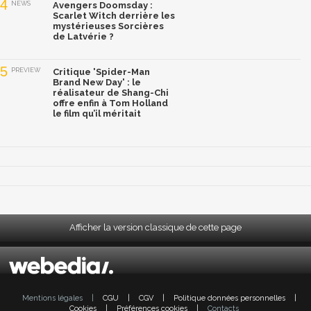
4
NEWS
Avengers Doomsday :
Scarlet Witch derrière les
mystérieuses Sorcières
de Latvérie ?
5
PREVIEW
Critique 'Spider-Man
Brand New Day' : le
réalisateur de Shang-Chi
offre enfin à Tom Holland
le film qu’il méritait
Afficher la version classique de cette page
Mentions légales
|
CGU
|
CGV
|
Politique données personnelles
|
Cookies
|
Préférences cookies
|
Contacts