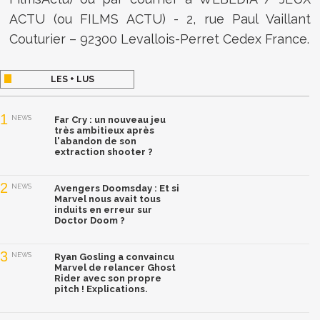
ACTU (ou FILMS ACTU) - 2, rue Paul Vaillant
Couturier – 92300 Levallois-Perret Cedex France.
LES + LUS
1
NEWS
Far Cry : un nouveau jeu
très ambitieux après
l'abandon de son
extraction shooter ?
2
NEWS
Avengers Doomsday : Et si
Marvel nous avait tous
induits en erreur sur
Doctor Doom ?
3
NEWS
Ryan Gosling a convaincu
Marvel de relancer Ghost
Rider avec son propre
pitch ! Explications.