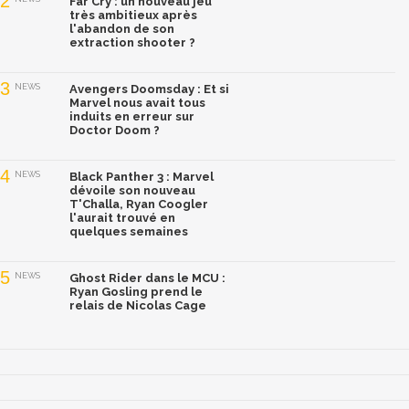
2
Far Cry : un nouveau jeu
très ambitieux après
l'abandon de son
extraction shooter ?
3
NEWS
Avengers Doomsday : Et si
Marvel nous avait tous
induits en erreur sur
Doctor Doom ?
4
NEWS
Black Panther 3 : Marvel
dévoile son nouveau
T'Challa, Ryan Coogler
l'aurait trouvé en
quelques semaines
5
NEWS
Ghost Rider dans le MCU :
Ryan Gosling prend le
relais de Nicolas Cage