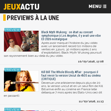
PREVIEWS À LA UNE
Black Myth Wukong : on était au concert
symphonique à Los Angeles, il y avait une vibe
E3 2026 nostalgique
Après avoir marqué l'histoire du jeu vidéo
avec un lancement record (10 millions de
ventes en 3 jours, 30 millions après 2 ans
d'exploitation), Black Myth Wukong poursuit
son rayonnement bien au-delà du jeu vidéo.
10/07/2026, 17:08
Kill Bill The Whole Bloody Affair : pourquoi il
faut revoir la version Uncut de 4h35 au cinéma
(CRITIQUE)
Devenue une arlésienne depuis plus de 20
ans, la version uncut et en un seul film de Kill
Bill arrive enfin au cinéme en France (elle
débarque 7 mois après les Etats-Unis ceci dit
en passant).
11/07/2026, 11:13