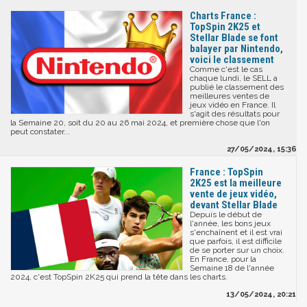
Charts France :
TopSpin 2K25 et
Stellar Blade se font
balayer par Nintendo,
voici le classement
Comme c'est le cas
chaque lundi, le SELL a
publié le classement des
meilleures ventes de
jeux vidéo en France. Il
s'agit des résultats pour
la Semaine 20, soit du 20 au 26 mai 2024, et première chose que l'on
peut constater...
27/05/2024, 15:36
France : TopSpin
2K25 est la meilleure
vente de jeux vidéo,
devant Stellar Blade
Depuis le début de
l'année, les bons jeux
s'enchaînent et il est vrai
que parfois, il est difficile
de se porter sur un choix.
En France, pour la
Semaine 18 de l'année
2024, c'est TopSpin 2K25 qui prend la tête dans les charts.
13/05/2024, 20:21