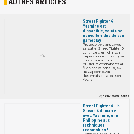
AUTRES ARTICLES
Street Fighter 6 :
Yasmine est
disponible, voici une
nouvelle vidéo de son
gameplay
Presque trois ans après
sa sortie, Street Fighter 6
continue d'enrichir son
impressionnant casting et
après avoir accueilli
plusieurs combattants au
fil de ses saisons, le jeu
de Capcom ouvre
désormais le bal de son
Year 4.
03/08/2026, 10:11
Street Fighter 6 : la
Saison 4 démarre
avec Yasmine, une
Philippine aux
techniques
redoutables !