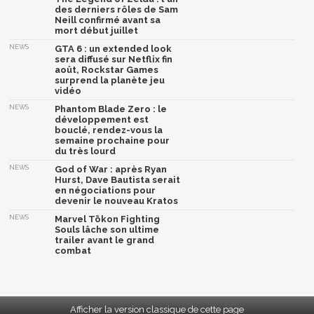
des derniers rôles de Sam
Neill confirmé avant sa
mort début juillet
NEWS
GTA 6 : un extended look
sera diffusé sur Netflix fin
août, Rockstar Games
surprend la planète jeu
vidéo
NEWS
Phantom Blade Zero : le
développement est
bouclé, rendez-vous la
semaine prochaine pour
du très lourd
NEWS
God of War : après Ryan
Hurst, Dave Bautista serait
en négociations pour
devenir le nouveau Kratos
NEWS
Marvel Tōkon Fighting
Souls lâche son ultime
trailer avant le grand
combat
Afficher la version classique de cette page