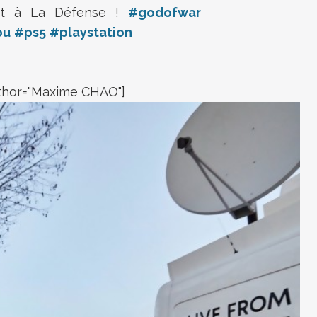
st à La Défense !
#godofwar
ou
#ps5
#playstation
thor="Maxime CHAO"]