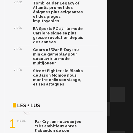
VIDÉO
Tomb Raider Legacy of
Atlantis promet des
énigmes plus exigeantes
et des pièges
impitoyables
VIDÉO
EA Sports FC 27 : le mode
Carrière signe sa plus
grosse révolution depuis
des années
VIDÉO
Gears of War E-Day : 10
min de gameplay pour
découvrir le mode
multijoueur
VIDÉO
Street Fighter : le Blanka
de Jason Momoa nous
montre enfin son visage,
et ses attaques
LES + LUS
1
NEWS
Far Cry : un nouveau jeu
très ambitieux après
l'abandon de son