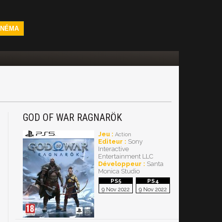
INÉMA
GOD OF WAR RAGNARÖK
Jeu :
Action
Editeur :
Sony
Interactive
Entertainment LLC
Développeur :
Santa
Monica Studio
9 Nov 2022
9 Nov 2022