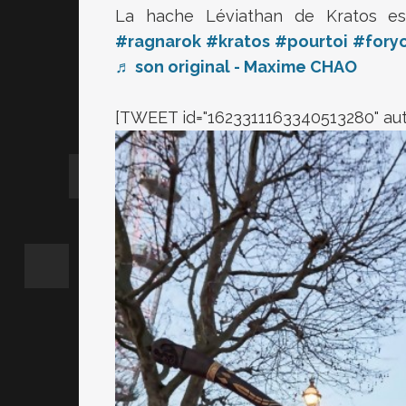
La hache Léviathan de Kratos e
#ragnarok
#kratos
#pourtoi
#fory
♬ son original - Maxime CHAO
[TWEET id="1623311163340513280" au