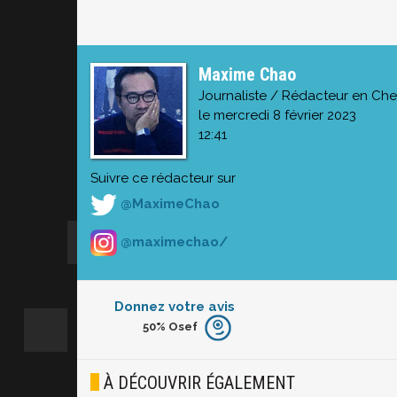
Maxime Chao
Journaliste / Rédacteur en Che
le mercredi 8 février 2023
12:41
Suivre ce rédacteur sur
@MaximeChao
@maximechao/
Donnez votre avis
50%
Osef
Furieux
Blasé
À DÉCOUVRIR ÉGALEMENT