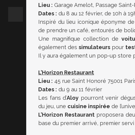
Lieu :
Garage Amelot, Passage Saint-P
Dates :
du 8 au 12 février, de 10h à 19
Inspiré du lieu iconique éponyme d
de prendre un café, entourés de bolide
Une magnifique collection de
voit
également des
simulateurs
pour
tes
Il y aura également un pop-up store pr
L’Horizon Restaurant
Lieu :
45 rue Saint Honoré 75001 Pari
Dates :
du 9 au 11 février
Les fans d’
Aloy
pourront venir dégust
du jeu, une
cuisine inspirée
de l’unive
L’Horizon Restaurant
proposera deux 
base du premier arrivé, premier servi 