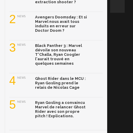
extraction shooter ?
2
NEWS
Avengers Doomsday : Et si
Marvel nous avait tous
induits en erreur sur
Doctor Doom ?
3
NEWS
Black Panther 3 : Marvel
dévoile son nouveau
T'Challa, Ryan Coogler
l'aurait trouvé en
quelques semaines
4
NEWS
Ghost Rider dans le MCU :
Ryan Gosling prend le
relais de Nicolas Cage
5
NEWS
Ryan Gosling a convaincu
Marvel de relancer Ghost
Rider avec son propre
pitch ! Explications.