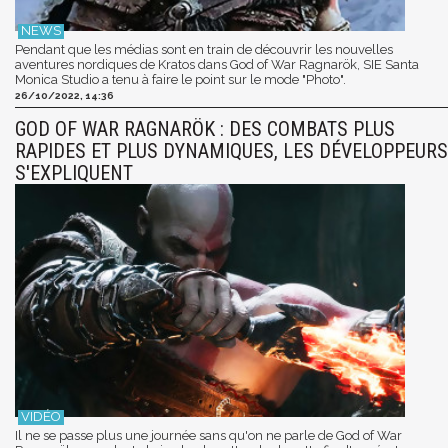
Pendant que les médias sont en train de découvrir les nouvelles
aventures nordiques de Kratos dans God of War Ragnarök, SIE Santa
Monica Studio a tenu à faire le point sur le mode "Photo".
26/10/2022, 14:36
GOD OF WAR RAGNARÖK : DES COMBATS PLUS
RAPIDES ET PLUS DYNAMIQUES, LES DÉVELOPPEURS
S'EXPLIQUENT
Il ne se passe plus une journée sans qu'on ne parle de God of War