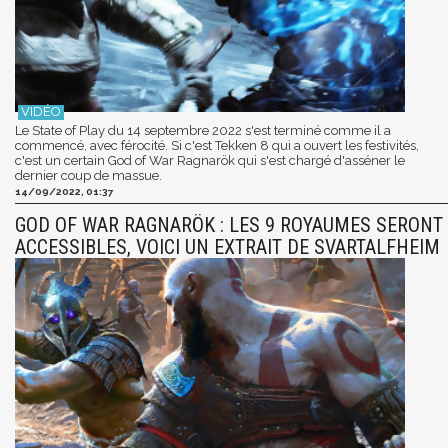
Le State of Play du 14 septembre 2022 s'est terminé comme il a
commencé, avec férocité. Si c'est Tekken 8 qui a ouvert les festivités,
c'est un certain God of War Ragnarök qui s'est chargé d'asséner le
dernier coup de massue.
14/09/2022, 01:37
GOD OF WAR RAGNARÖK : LES 9 ROYAUMES SERONT
ACCESSIBLES, VOICI UN EXTRAIT DE SVARTALFHEIM