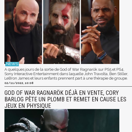
A quelques jours de la sortie de God of War Ragnarök sur PS5 et PS4,
Sony Interactive Entertainment dans laquelle John Travolta, Ben Stiller,
LeBron James et leurs enfants prennent part à une thérapie de groupe.
02/11/2022, 10:08
GOD OF WAR RAGNARÖK DÉJÀ EN VENTE, CORY
BARLOG PÈTE UN PLOMB ET REMET EN CAUSE LES
JEUX EN PHYSIQUE