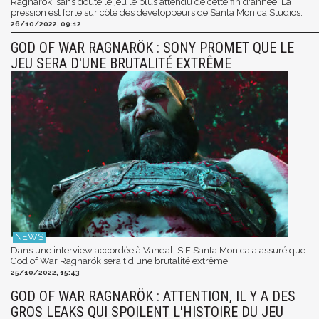
Ragnarök, sans doute le jeu le plus attendu de cette fin d'année. La
pression est forte sur côté des développeurs de Santa Monica Studios.
26/10/2022, 09:12
GOD OF WAR RAGNARÖK : SONY PROMET QUE LE
JEU SERA D'UNE BRUTALITÉ EXTRÊME
Dans une interview accordée à Vandal, SIE Santa Monica a assuré que
God of War Ragnarök serait d'une brutalité extrême.
25/10/2022, 15:43
GOD OF WAR RAGNARÖK : ATTENTION, IL Y A DES
GROS LEAKS QUI SPOILENT L'HISTOIRE DU JEU