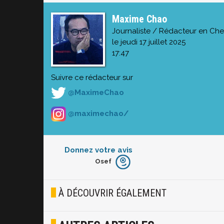
Maxime Chao
Journaliste / Rédacteur en Che
le jeudi 17 juillet 2025
17:47
Suivre ce rédacteur sur
@MaximeChao
@maximechao/
Donnez votre avis
Osef
Furieux
Blasé
À DÉCOUVRIR ÉGALEMENT
Osef