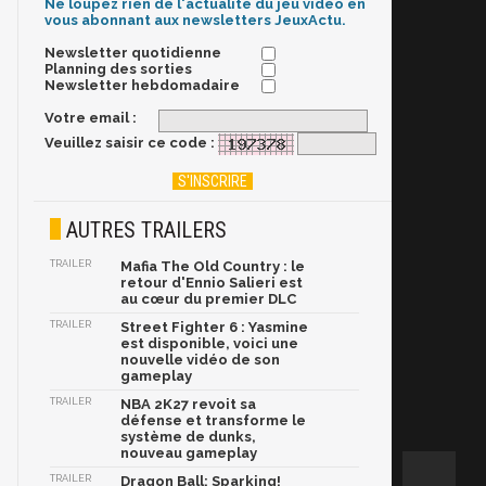
Ne loupez rien de l'actualité du jeu vidéo en
vous abonnant aux newsletters JeuxActu.
Newsletter quotidienne
Planning des sorties
Newsletter hebdomadaire
Votre email :
Veuillez saisir ce code :
AUTRES TRAILERS
TRAILER
Mafia The Old Country : le
retour d'Ennio Salieri est
au cœur du premier DLC
TRAILER
Street Fighter 6 : Yasmine
est disponible, voici une
nouvelle vidéo de son
gameplay
TRAILER
NBA 2K27 revoit sa
défense et transforme le
système de dunks,
nouveau gameplay
TRAILER
Dragon Ball: Sparking!