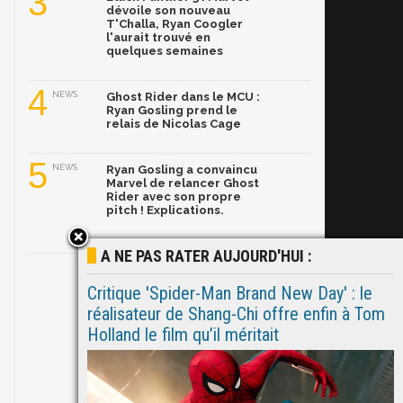
3
dévoile son nouveau
T'Challa, Ryan Coogler
l'aurait trouvé en
quelques semaines
4
NEWS
Ghost Rider dans le MCU :
Ryan Gosling prend le
relais de Nicolas Cage
5
NEWS
Ryan Gosling a convaincu
Marvel de relancer Ghost
Rider avec son propre
pitch ! Explications.
A NE PAS RATER AUJOURD'HUI :
Critique 'Spider-Man Brand New Day' : le
réalisateur de Shang-Chi offre enfin à Tom
Holland le film qu’il méritait