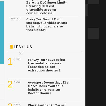
Zero : le DLC Super Limit-
Breaking NEO est
disponible avec un
contenu colossal
TRAILER
Crazy Taxi World Tour :
une nouvelle vidéo et une
bêta multijoueur arrive
très bientôt
LES + LUS
1
NEWS
Far Cry : un nouveau jeu
très ambitieux après
l'abandon de son
extraction shooter ?
2
NEWS
Avengers Doomsday : Et si
Marvel nous avait tous
induits en erreur sur
Doctor Doom ?
NEWS
Black Panther 3 : Marvel