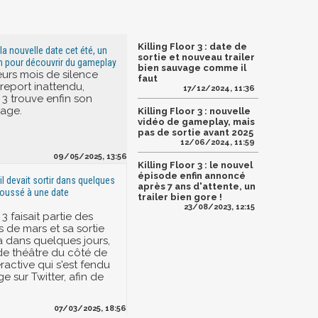
Killing Floor 3 : date de
: la nouvelle date cet été, un
sortie et nouveau trailer
m pour découvrir du gameplay
bien sauvage comme il
eurs mois de silence
faut
n report inattendu,
17/12/2024, 11:36
r 3 trouve enfin son
rage.
Killing Floor 3 : nouvelle
vidéo de gameplay, mais
pas de sortie avant 2025
12/06/2024, 11:59
09/05/2025, 13:56
Killing Floor 3 : le nouvel
épisode enfin annoncé
: il devait sortir dans quelques
après 7 ans d'attente, un
epoussé à une date
trailer bien gore !
23/08/2023, 12:15
 3 faisait partie des
 de mars et sa sortie
 à dans quelques jours,
e théâtre du côté de
eractive qui s'est fendu
 sur Twitter, afin de
07/03/2025, 18:56