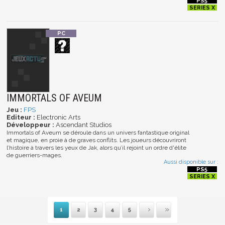
IMMORTALS OF AVEUM
Jeu :
FPS
Editeur :
Electronic Arts
Développeur :
Ascendant Studios
Immortals of Aveum se déroule dans un univers fantastique original
et magique, en proie à de graves conflits. Les joueurs découvriront
l’histoire à travers les yeux de Jak, alors qu’il rejoint un ordre d'élite
de guerriers-mages.
Aussi disponible sur :
1
2
3
4
5
Suivante
Dernière