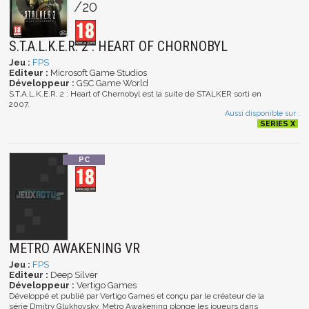
/20
S.T.A.L.K.E.R. 2 : HEART OF CHORNOBYL
Jeu :
FPS
Editeur :
Microsoft Game Studios
Développeur :
GSC Game World
S.T.A.L.K.E.R. 2 : Heart of Chernobyl est la suite de STALKER sorti en
2007.
Aussi disponible sur :
METRO AWAKENING VR
Jeu :
FPS
Editeur :
Deep Silver
Développeur :
Vertigo Games
Développé et publié par Vertigo Games et conçu par le créateur de la
série Dmitry Glukhovsky, Metro Awakening plonge les joueurs dans