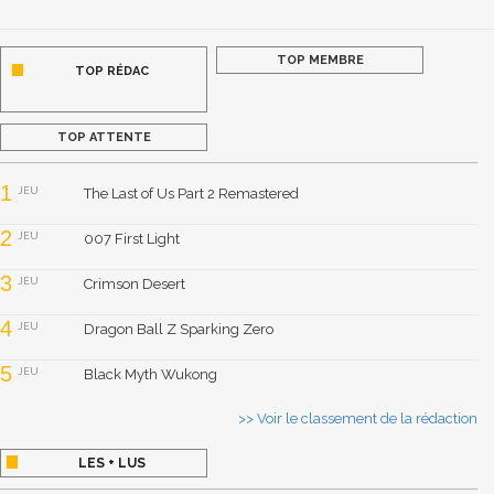
TOP MEMBRE
TOP RÉDAC
TOP ATTENTE
1
JEU
The Last of Us Part 2 Remastered
2
JEU
007 First Light
3
JEU
Crimson Desert
4
JEU
Dragon Ball Z Sparking Zero
5
JEU
Black Myth Wukong
>> Voir le classement de la rédaction
LES + LUS