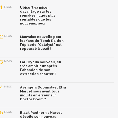
1
NEWS
Ubisoft va miser
davantage sur les
remakes, jugés plus
rentables que les
nouveaux jeux
2
NEWS
Mauvaise nouvelle pour
les fans de Tomb Raider,
l'épisode "Catalyst" est
repoussé à 2028 !
3
NEWS
Far Cry : un nouveau jeu
très ambitieux après
l'abandon de son
extraction shooter ?
4
NEWS
Avengers Doomsday : Et si
Marvel nous avait tous
induits en erreur sur
Doctor Doom ?
5
NEWS
Black Panther 3 : Marvel
dévoile son nouveau