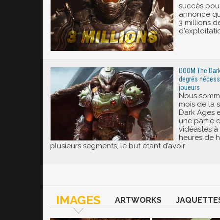
succès pou
annonce que 
3 millions d
d'exploitati
DOOM The Dark 
degrés nécessa
joueurs
Nous somme
mois de la 
Dark Ages e
une partie 
vidéastes à 
heures de h
plusieurs segments, le but étant d’avoir
IMAGES
ARTWORKS
JAQUETTE