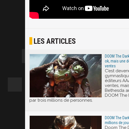
LES ARTICLES
DOOM The Dark 
ok, mais une d
ventes
C’est deven
gymnastiqu
éditeurs AA
ventes, mais
Bethesda a
DOOM The D
par trois millions de personnes.
DOOM The Dark
millions de jo
Doom The Da