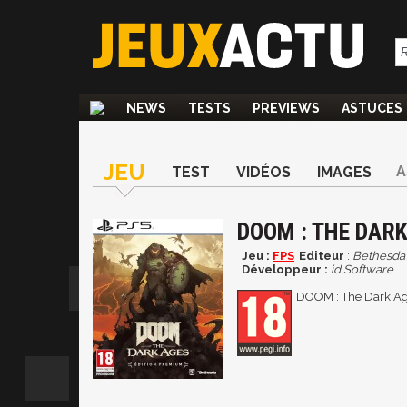
NEWS
TESTS
PREVIEWS
ASTUCES
JEU
A
TEST
VIDÉOS
IMAGES
DOOM : THE DAR
Jeu :
FPS
Editeur
:
Bethesda
Développeur :
id Software
DOOM : The Dark Ages