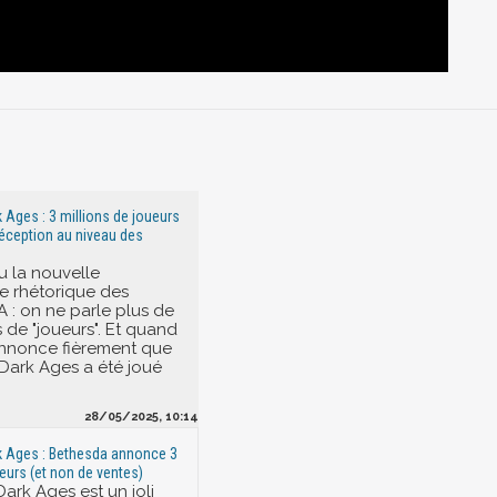
Ages : 3 millions de joueurs
éception au niveau des
u la nouvelle
e rhétorique des
A : on ne parle plus de
 de "joueurs". Et quand
nnonce fièrement que
ark Ages a été joué
28/05/2025, 10:14
 Ages : Bethesda annonce 3
ueurs (et non de ventes)
rk Ages est un joli