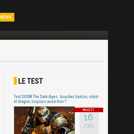
INÉMA
LE TEST
Test DOOM The Dark Ages : bouclier, baston, robot
et dragon, toujours aussi bon ?
16
/20