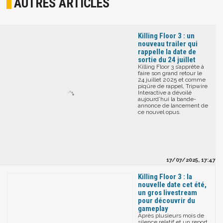
AUTRES ARTICLES
Killing Floor 3 : un
nouveau trailer qui
rappelle la date de
sortie du 24 juillet
Killing Floor 3 s’apprête à
faire son grand retour le
24 juillet 2025 et comme
piqûre de rappel, Tripwire
Interactive a dévoilé
aujourd’hui la bande-
annonce de lancement de
ce nouvel opus.
17/07/2025, 17:47
Killing Floor 3 : la
nouvelle date cet été,
un gros livestream
pour découvrir du
gameplay
Après plusieurs mois de
silence relatif et un report