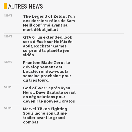
AUTRES NEWS
NEWS
The Legend of Zelda : l'un
des derniers rôles de Sam
Neill confirmé avant sa
mort début juillet
NEWS
GTA 6 : un extended look
sera diffusé sur Netflix fin
août, Rockstar Games
surprend la planète jeu
vidéo
NEWS
Phantom Blade Zero : le
développement est
bouclé, rendez-vous la
semaine prochaine pour
du très lourd
NEWS
God of War : après Ryan
Hurst, Dave Bautista serait
en négociations pour
devenir le nouveau Kratos
NEWS
Marvel Tōkon Fighting
Souls lâche son ultime
trailer avant le grand
combat