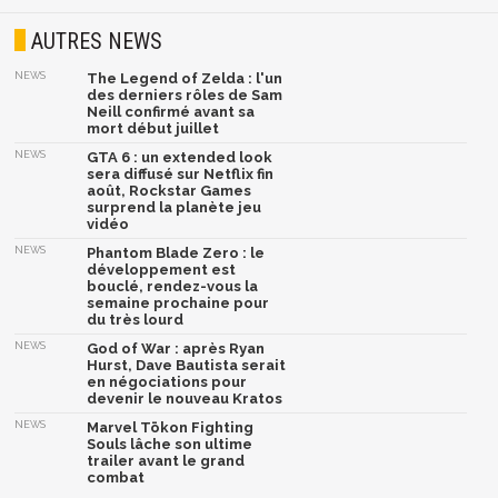
AUTRES NEWS
NEWS
The Legend of Zelda : l'un
des derniers rôles de Sam
Neill confirmé avant sa
mort début juillet
NEWS
GTA 6 : un extended look
sera diffusé sur Netflix fin
août, Rockstar Games
surprend la planète jeu
vidéo
NEWS
Phantom Blade Zero : le
développement est
bouclé, rendez-vous la
semaine prochaine pour
du très lourd
NEWS
God of War : après Ryan
Hurst, Dave Bautista serait
en négociations pour
devenir le nouveau Kratos
NEWS
Marvel Tōkon Fighting
Souls lâche son ultime
trailer avant le grand
combat