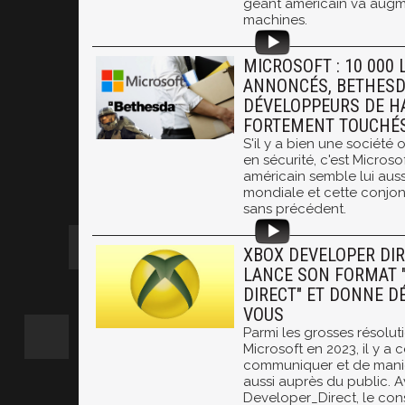
géant américain va augme
machines.
MICROSOFT : 10 000
ANNONCÉS, BETHESD
DÉVELOPPEURS DE H
FORTEMENT TOUCHÉ
S'il y a bien une société 
en sécurité, c'est Microso
américain semble lui auss
mondiale et cette conj
sans précédent.
XBOX DEVELOPER DIR
LANCE SON FORMAT 
DIRECT" ET DONNE D
VOUS
Parmi les grosses résolut
Microsoft en 2023, il y a 
communiquer et de maniè
aussi auprès du public. A
Developer_Direct, le co