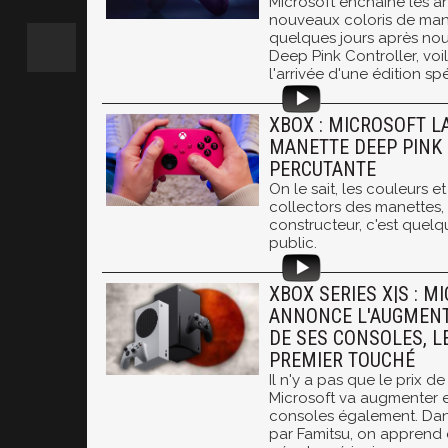
Microsoft enchaîne les 
nouveaux coloris de man
quelques jours après nous
Deep Pink Controller, vo
l'arrivée d'une édition spéc
XBOX : MICROSOFT L
MANETTE DEEP PINK 
PERCUTANTE
On le sait, les couleurs et
collectors des manettes, 
constructeur, c'est quelq
public.
XBOX SERIES X|S : M
ANNONCE L'AUGMENT
DE SES CONSOLES, L
PREMIER TOUCHÉ
Il n'y a pas que le prix d
Microsoft va augmenter e
consoles également. Dans
par Famitsu, on apprend 