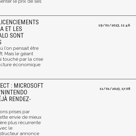
nter le prix de ses
 LICENCIEMENTS
19/01/2023, 11:46
A ET LES
ALO SONT
S
où l'on pensait être
ft. Mais le géant
i touché par la crise
oncture économique
ECT : MICROSOFT
11/01/2023, 17:08
"NINTENDO
ÉJÀ RENDEZ-
ions prises par
cette envie de mieux
re plus récurrente
vec le
nstructeur annonce