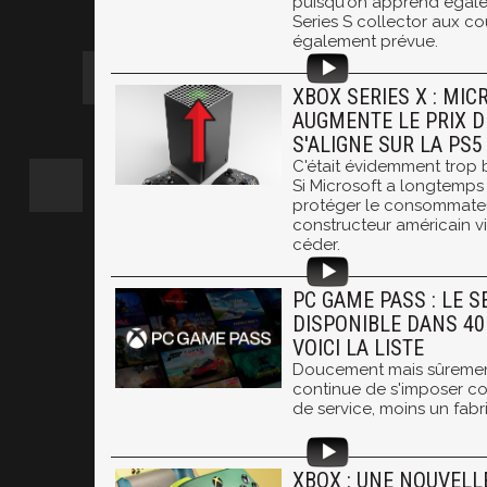
puisqu'on apprend égal
Series S collector aux co
également prévue.
XBOX SERIES X : MI
AUGMENTE LE PRIX D
S'ALIGNE SUR LA PS5
C'était évidemment trop b
Si Microsoft a longtemps fa
protéger le consommateur 
constructeur américain vi
céder.
PC GAME PASS : LE S
DISPONIBLE DANS 40
VOICI LA LISTE
Doucement mais sûrement
continue de s'imposer c
de service, moins un fabr
XBOX : UNE NOUVELL