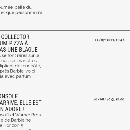
journée, celle du
 et que personne n'a
E COLLECTOR
24/07/2023, 15:48
UM PIZZA À
PAS UNE BLAGUE
 se font rares sur la
ries, les manettes
tiplient de leur côté,
rès Barbie, voici
nja avec parfum
CONSOLE
26/06/2023, 18:06
ARRIVE, ELLE EST
N ADORE !
osoft et Warner Bros
tie de Barbie ne
za Horizon 5