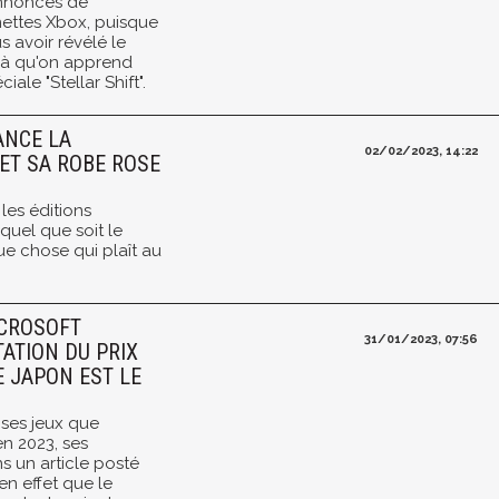
annonces de
ettes Xbox, puisque
 avoir révélé le
ilà qu'on apprend
iale "Stellar Shift".
ANCE LA
02/02/2023, 14:22
ET SA ROBE ROSE
 les éditions
quel que soit le
ue chose qui plaît au
ICROSOFT
31/01/2023, 07:56
ATION DU PRIX
E JAPON EST LE
e ses jeux que
n 2023, ses
 un article posté
en effet que le