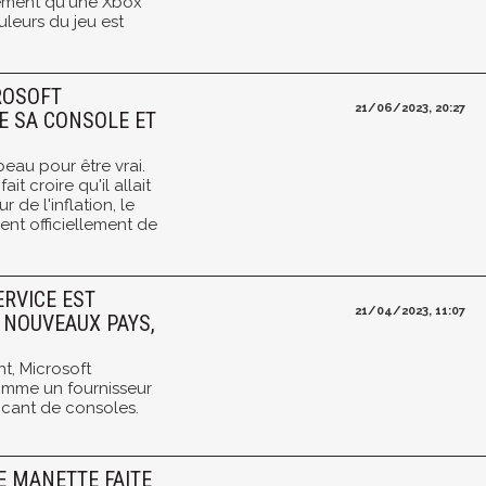
ement qu'une Xbox
uleurs du jeu est
CROSOFT
21/06/2023, 20:27
E SA CONSOLE ET
eau pour être vrai.
it croire qu'il allait
de l'inflation, le
ent officiellement de
ERVICE EST
21/04/2023, 11:07
 NOUVEAUX PAYS,
, Microsoft
omme un fournisseur
icant de consoles.
E MANETTE FAITE