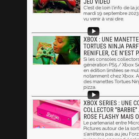
JEU VIDÉO
C'est de loin l'info de la 
mardi 19 septembre 2023
vu venir à vrai dire.
XBOX : UNE MANETT
TORTUES NINJA PARF
RENIFLER, CE N'EST 
Si les consoles collectors
génération PS5 / Xbox Se
en édition limitées se mul
notamment chez Xbox. Ap
des manettes Tortues Ni
pizza.
XBOX SERIES : UNE 
COLLECTOR "BARBIE" 
ROSE FLASHY MAIS O
Le partenariat entre Micr
Pictures autour de la sor
s'arrêtera pas au jeu For