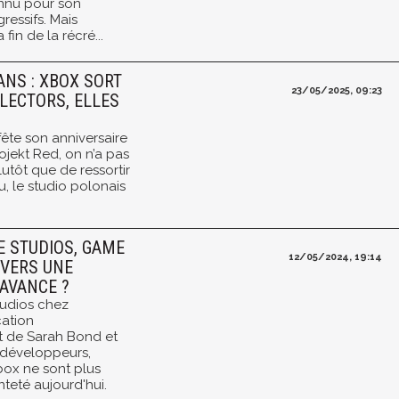
onnu pour son
gressifs. Mais
 fin de la récré...
ANS : XBOX SORT
23/05/2025, 09:23
LECTORS, ELLES
ête son anniversaire
ojekt Red, on n’a pas
Plutôt que de ressortir
, le studio polonais
E STUDIOS, GAME
12/05/2024, 19:14
 VERS UNE
'AVANCE ?
tudios chez
ation
t de Sarah Bond et
 développeurs,
box ne sont plus
teté aujourd'hui.