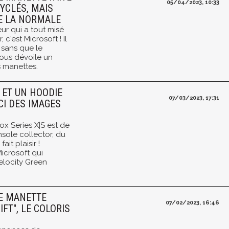
05/04/2023, 10:33
YCLÉS, MAIS
E LA NORMALE
eur qui a tout misé
 c'est Microsoft ! Il
 sans que le
ous dévoile un
 manettes.
 ET UN HOODIE
07/03/2023, 17:31
CI DES IMAGES
ox Series X|S est de
nsole collector, du
it plaisir !
crosoft qui
elocity Green
LE MANETTE
07/02/2023, 16:46
IFT", LE COLORIS