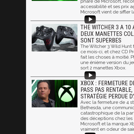
phare de Microsoft, rec
accessibilité et ses prix a
Microsoft vient de siffler la
THE WITCHER 3 A 10 
DEUX MANETTES COL
SONT SUPERBES
The Witcher 3 Wild Hunt f
ce mois-ci, et chez CD Pr
fait les choses à moitié. 
une énième version du jeu
sort 2 manettes Xbox.
XBOX : FERMETURE D
PASS PAS RENTABLE,
STRATÉGIE PERDUE D
Avec la fermeture de 4 s
Bethesda, une communic
catastrophique de la par
des déceptions chez les
Microsoft et la marque X
vraiment en odeur de sain