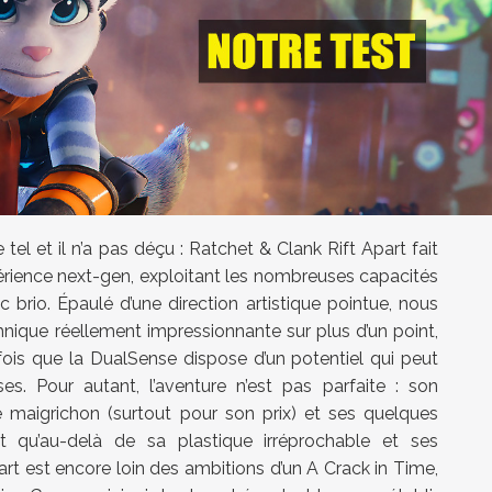
 tel et il n’a pas déçu : Ratchet & Clank Rift Apart fait
périence next-gen, exploitant les nombreuses capacités
 brio. Épaulé d’une direction artistique pointue, nous
hnique réellement impressionnante sur plus d’un point,
ois que la DualSense dispose d’un potentiel qui peut
s. Pour autant, l’aventure n’est pas parfaite : son
maigrichon (surtout pour son prix) et ses quelques
nt qu’au-delà de sa plastique irréprochable et ses
rt est encore loin des ambitions d’un A Crack in Time,