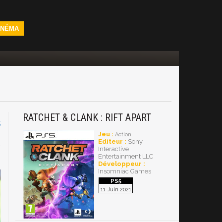
INÉMA
RATCHET & CLANK : RIFT APART
5
Jeu :
Action
R
Editeur :
Sony
Interactive
Entertainment LLC
Développeur :
Insomniac Games
11 Juin 2021