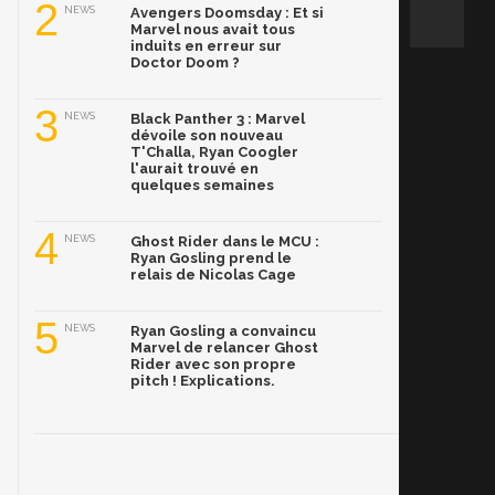
2
NEWS
Avengers Doomsday : Et si
Marvel nous avait tous
induits en erreur sur
Doctor Doom ?
3
NEWS
Black Panther 3 : Marvel
dévoile son nouveau
T'Challa, Ryan Coogler
l'aurait trouvé en
quelques semaines
4
NEWS
Ghost Rider dans le MCU :
Ryan Gosling prend le
relais de Nicolas Cage
5
NEWS
Ryan Gosling a convaincu
Marvel de relancer Ghost
Rider avec son propre
pitch ! Explications.