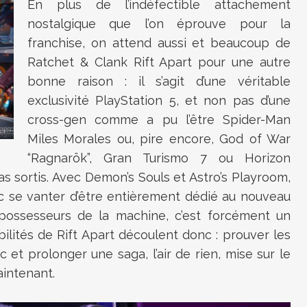
En plus de l’indéfectible attachement
nostalgique que l’on éprouve pour la
franchise, on attend aussi et beaucoup de
Ratchet & Clank Rift Apart pour une autre
bonne raison : il s’agit d’une véritable
exclusivité PlayStation 5, et non pas d’une
cross-gen comme a pu l’être Spider-Man
Miles Morales ou, pire encore, God of War
“Ragnarök”, Gran Turismo 7 ou Horizon
 sortis. Avec Demon’s Souls et Astro’s Playroom,
c se vanter d’être entièrement dédié au nouveau
possesseurs de la machine, c’est forcément un
lités de Rift Apart découlent donc : prouver les
et prolonger une saga, l’air de rien, mise sur le
aintenant.