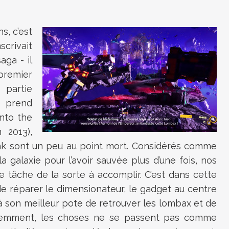
s, c’est
scrivait
aga - il
 premier
 partie
re prend
nto the
 2013),
nk sont un peu au point mort. Considérés comme
la galaxie pour l’avoir sauvée plus d’une fois, nos
 tâche de la sorte à accomplir. C’est dans cette
de réparer le dimensionateur, le gadget au centre
 à son meilleur pote de retrouver les lombax et de
idemment, les choses ne se passent pas comme