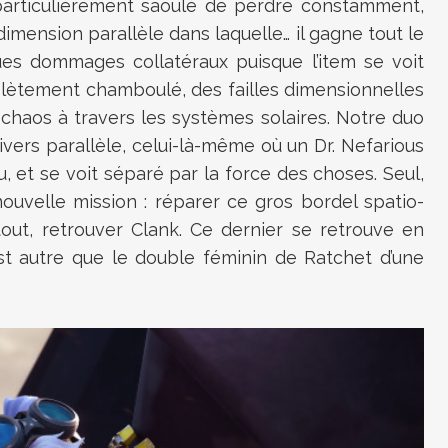
, particulièrement saoulé de perdre constamment,
dimension parallèle dans laquelle… il gagne tout le
ques dommages collatéraux puisque l’item se voit
tement chamboulé, des failles dimensionnelles
 chaos à travers les systèmes solaires. Notre duo
vers parallèle, celui-là-même où un Dr. Nefarious
u, et se voit séparé par la force des choses. Seul,
nouvelle mission : réparer ce gros bordel spatio-
tout, retrouver Clank. Ce dernier se retrouve en
est autre que le double féminin de Ratchet d’une