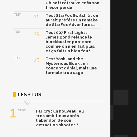
Ubisoft retrouve enfin son
trésor perdu
TEST
11
Test StarFox Switch 2 : on
aurait préféré un remake
de StarFox Adventures…
TEST
19
Test 007 First Light :
James Bond relance le
blockbuster pop-corn
comme on n'en fait plus,
et ça fait un bien fou !
TEST
15
Test Yoshi and the
Mysterious Book : un
concept génial, mais une
formule trop sage
LES + LUS
1
NEWS
Far Cry : un nouveau jeu
très ambitieux après
l'abandon de son
extraction shooter ?