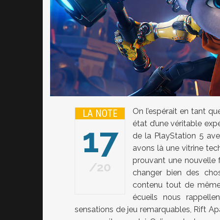
On l’espérait en tant que
LA NOTE
état d’une véritable ex
17
de la PlayStation 5 avec
avons là une vitrine tec
prouvant une nouvelle f
20
changer bien des chose
contenu tout de même 
écueils nous rappelle
sensations de jeu remarquables, Rift Apa