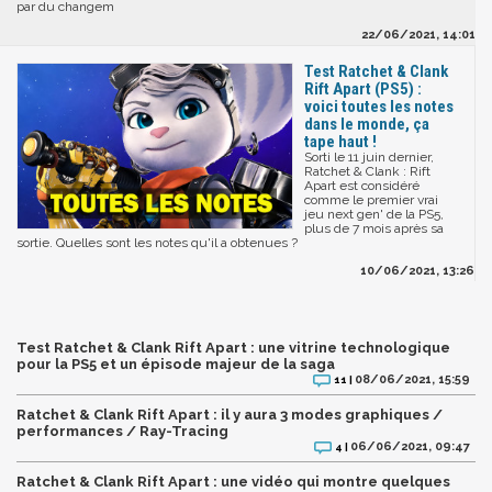
par du changem
22/06/2021, 14:01
Test Ratchet & Clank
Rift Apart (PS5) :
voici toutes les notes
dans le monde, ça
tape haut !
Sorti le 11 juin dernier,
Ratchet & Clank : Rift
Apart est considéré
comme le premier vrai
jeu next gen' de la PS5,
plus de 7 mois après sa
sortie. Quelles sont les notes qu'il a obtenues ?
10/06/2021, 13:26
Test Ratchet & Clank Rift Apart : une vitrine technologique
pour la PS5 et un épisode majeur de la saga
08/06/2021, 15:59
11 |
Ratchet & Clank Rift Apart : il y aura 3 modes graphiques /
performances / Ray-Tracing
06/06/2021, 09:47
4 |
Ratchet & Clank Rift Apart : une vidéo qui montre quelques