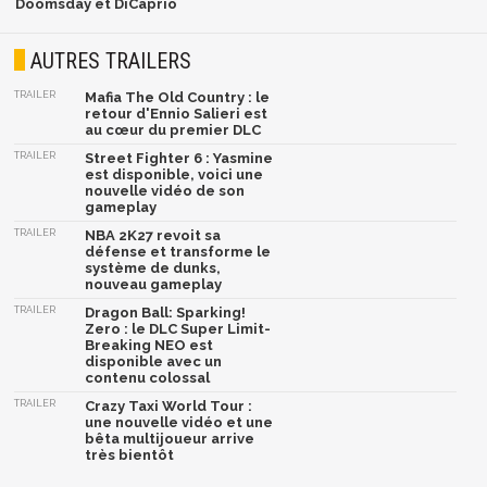
Doomsday et DiCaprio
AUTRES TRAILERS
TRAILER
Mafia The Old Country : le
retour d'Ennio Salieri est
au cœur du premier DLC
TRAILER
Street Fighter 6 : Yasmine
est disponible, voici une
nouvelle vidéo de son
gameplay
TRAILER
NBA 2K27 revoit sa
défense et transforme le
système de dunks,
nouveau gameplay
TRAILER
Dragon Ball: Sparking!
Zero : le DLC Super Limit-
Breaking NEO est
disponible avec un
contenu colossal
TRAILER
Crazy Taxi World Tour :
une nouvelle vidéo et une
bêta multijoueur arrive
très bientôt