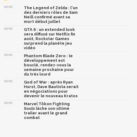
NEWS
The Legend of Zelda : l'un
des derniers rôles de Sam
Neill confirmé avant sa
mort début juillet
NEWS
GTA 6 : un extended look
sera diffusé sur Netflix fin
août, Rockstar Games
surprend la planète jeu
vidéo
NEWS
Phantom Blade Zero : le
développement est
bouclé, rendez-vous la
semaine prochaine pour
du très lourd
NEWS
God of War : après Ryan
Hurst, Dave Bautista serait
en négociations pour
devenir le nouveau Kratos
NEWS
Marvel Tōkon Fighting
Souls lâche son ultime
trailer avant le grand
combat