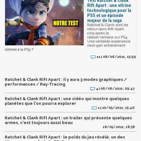
Test Ratchet & Clank
Rift Apart : une vitrine
technologique pour la
PS5 et un épisode
majeur de la saga
Ratchet & Clank sont de
retour dans Rift Apart,
cinq après le
reboot/remake sur PS4.
Une véritable expérience
next-gen entièrement
dédiée à la PS5 ?
08/06/2021, 15:59
11 |
Ratchet & Clank Rift Apart : il y aura 3 modes graphiques /
performances / Ray-Tracing
06/06/2021, 09:47
4 |
Ratchet & Clank Rift Apart : une vidéo qui montre quelques
planètes que l'on pourra explorer
20/05/2021, 15:46
1 |
Ratchet & Clank Rift Apart : un trailer qui présente quelques
armes, c'est toujours aussi beau
18/05/2021, 18:38
Ratchet & Clank Rift Apart : le poids du jeu révélé, un des