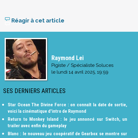
Réagir à cet article
Raymond Lei
Pigiste / Spécialiste Soluces
le
lundi 14 avril 2025, 19:59
SES DERNIERS ARTICLES
Star Ocean The Divine Force : on connaît la date de sortie,
voici la cinématique d'intro de Raymond
Return to Monkey Island : le jeu annoncé sur Switch, un
trailer avec enfin du gameplay
Blanc : le nouveau jeu coopératif de Gearbox se montre sur