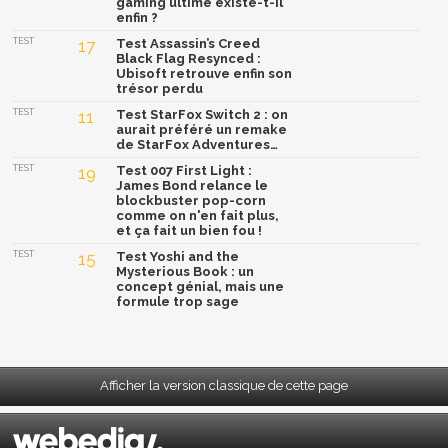
gaming ultime existe-t-il
enfin ?
TEST
17
Test Assassin’s Creed
Black Flag Resynced :
Ubisoft retrouve enfin son
trésor perdu
TEST
11
Test StarFox Switch 2 : on
aurait préféré un remake
de StarFox Adventures…
TEST
19
Test 007 First Light :
James Bond relance le
blockbuster pop-corn
comme on n'en fait plus,
et ça fait un bien fou !
TEST
15
Test Yoshi and the
Mysterious Book : un
concept génial, mais une
formule trop sage
Afficher la version classique de cette page