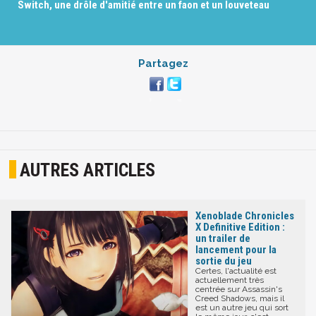
Switch, une drôle d'amitié entre un faon et un louveteau
Partagez
AUTRES ARTICLES
Xenoblade Chronicles
X Definitive Edition :
un trailer de
lancement pour la
sortie du jeu
Certes, l'actualité est
actuellement très
centrée sur Assassin's
Creed Shadows, mais il
est un autre jeu qui sort