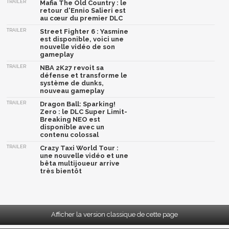
TRAILER
Mafia The Old Country : le
retour d'Ennio Salieri est
au cœur du premier DLC
TRAILER
Street Fighter 6 : Yasmine
est disponible, voici une
nouvelle vidéo de son
gameplay
TRAILER
NBA 2K27 revoit sa
défense et transforme le
système de dunks,
nouveau gameplay
TRAILER
Dragon Ball: Sparking!
Zero : le DLC Super Limit-
Breaking NEO est
disponible avec un
contenu colossal
TRAILER
Crazy Taxi World Tour :
une nouvelle vidéo et une
bêta multijoueur arrive
très bientôt
Afficher la version classique de cette page