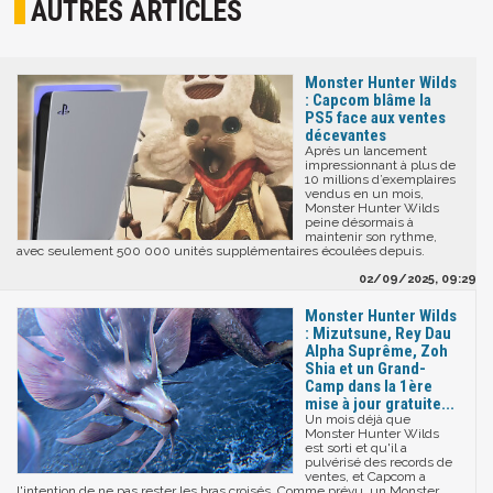
AUTRES ARTICLES
Monster Hunter Wilds
: Capcom blâme la
PS5 face aux ventes
décevantes
Après un lancement
impressionnant à plus de
10 millions d’exemplaires
vendus en un mois,
Monster Hunter Wilds
peine désormais à
maintenir son rythme,
avec seulement 500 000 unités supplémentaires écoulées depuis.
02/09/2025, 09:29
Monster Hunter Wilds
: Mizutsune, Rey Dau
Alpha Suprême, Zoh
Shia et un Grand-
Camp dans la 1ère
mise à jour gratuite...
Un mois déjà que
Monster Hunter Wilds
est sorti et qu'il a
pulvérisé des records de
ventes, et Capcom a
l'intention de ne pas rester les bras croisés. Comme prévu, un Monster