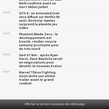
Neill confirmé avant sa
mort début juillet
NEWS
GTA 6 : un extended look
sera diffusé sur Netflix fin
août, Rockstar Games
surprend la planète jeu
vidéo
NEWS
Phantom Blade Zero : le
développement est
bouclé, rendez-vous la
semaine prochaine pour
du très lourd
NEWS
God of War : après Ryan
Hurst, Dave Bautista serait
en négociations pour
devenir le nouveau Kratos
NEWS
Marvel Tōkon Fighting
Souls lâche son ultime
trailer avant le grand
combat
Afficher la version classique de cette page