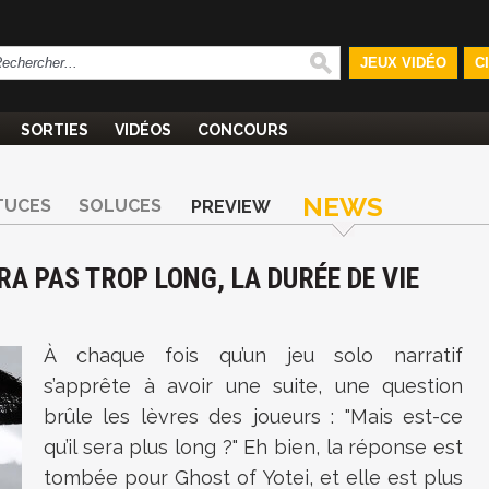
JEUX VIDÉO
C
SORTIES
VIDÉOS
CONCOURS
NEWS
TUCES
SOLUCES
PREVIEW
ERA PAS TROP LONG, LA DURÉE DE VIE
À chaque fois qu’un jeu solo narratif
s’apprête à avoir une suite, une question
brûle les lèvres des joueurs : "Mais est-ce
qu’il sera plus long ?" Eh bien, la réponse est
tombée pour Ghost of Yotei, et elle est plus