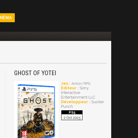
INÉMA
GHOST OF YOTEI
Jeu :
Action/RPG
Editeur :
Sony
Interactive
Entertainment LLC
Développeur :
Sucker
Punch
2 Oct 2025