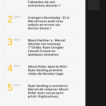
l'abandon de son
extraction shooter ?
2
NEWS
Avengers Doomsday : Et si
Marvel nous avait tous
induits en erreur sur
Doctor Doom ?
3
NEWS
Black Panther 3 : Marvel
dévoile son nouveau
T'Challa, Ryan Coogler
l'aurait trouvé en
quelques semaines
4
NEWS
Ghost Rider dans le MCU :
Ryan Gosling prend le
relais de Nicolas Cage
5
NEWS
Ryan Gosling a convaincu
Marvel de relancer Ghost
Rider avec son propre
pitch ! Explications.