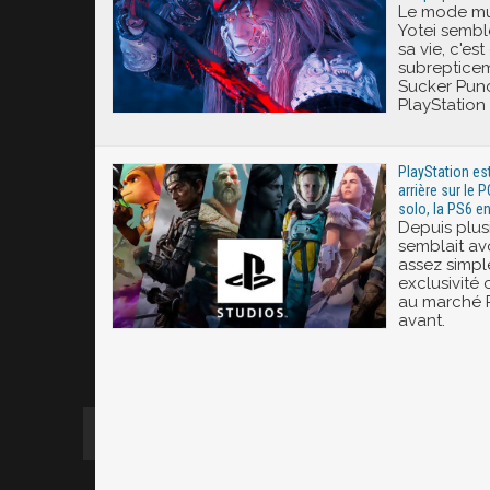
Le mode mul
Yotei semble
sa vie, c'es
subreptice
Sucker Pun
PlayStation
PlayStation est
arrière sur le 
solo, la PS6 en
Depuis plus
semblait av
assez simpl
exclusivité
au marché PC
avant.