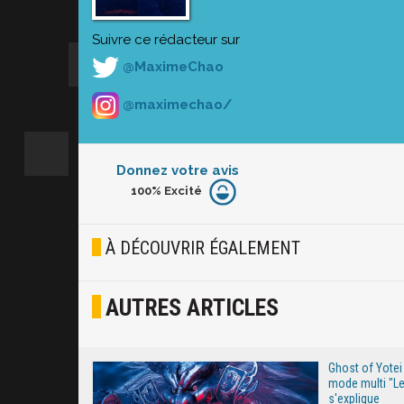
Suivre ce rédacteur sur
@MaximeChao
@maximechao/
Donnez votre avis
100%
Excité
Furieux
Blasé
À DÉCOUVRIR ÉGALEMENT
Osef
AUTRES ARTICLES
Joyeux
Excité
Ghost of Yotei :
mode multi "L
s'explique