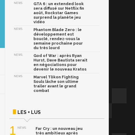
NEWS
GTA 6 : un extended look
sera diffusé sur Netflix fin
août, Rockstar Games
surprend la planète jeu
vidéo
NEWS
Phantom Blade Zero : le
développement est
bouclé, rendez-vous la
semaine prochaine pour
du très lourd
NEWS
God of War : après Ryan
Hurst, Dave Bautista serait
en négociations pour
devenir le nouveau Kratos
NEWS
Marvel Tōkon Fighting
Souls lâche son ultime
trailer avant le grand
combat
LES + LUS
1
NEWS
Far Cry : un nouveau jeu
très ambitieux après