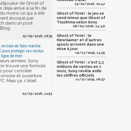
tijoueur de Ghost of
13/02/2026, 02:47
 déjà arrivé à la fin de
t du moins ce qui a été
Ghost of Yotei : le jeu se
ment évoqué par
vend mieux que Ghost of
Tsushima selon Sony
ch dans un post
06/02/2026, 14:49
 Blog.
Ghost of Yotei : le
15/05/2026, 18:35
NewGame+ et d'autres
ajouts arrivent dans une
 en train de faire marche
mise à jour
PC pour protéger ses exclus
19/11/2025, 14:55
 ligne de mire
ieurs années, Sony
Ghost of Yotei : c'est 3.3
oir trouvé une formule
millions de ventes en 1
e pour concilier
mois, Sony révèle enfin
 console et ouverture
les chiffres officiels
11/11/2025, 06:57
. Mais ça, c'était
02/03/2026, 12:53