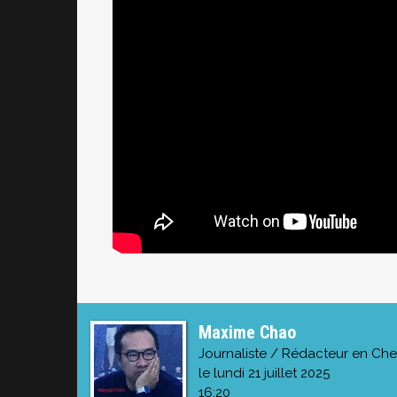
Maxime Chao
Journaliste / Rédacteur en Che
le lundi 21 juillet 2025
16:20