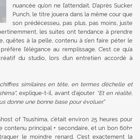
nuancée qu’on ne l’attendait. D’après Sucker
Punch, le titre jouera dans la même cour que
son prédécesseu, pas plus, pas moins, juste
 pertinemment, les suites ont tendance à prendre
, quêtes à la pelle, contenu à s’en faire péter le
préfère l’élégance au remplissage. C’est ce qu’a
réatif du studio, lors d’un entretien accordé à
iffres similaires en tête, en termes d’échelle et
shima"
, explique-t-il, avant d'ajouter
“Et en réalité,
nous donne une bonne base pour évoluer.”
host of Tsushima, c’était environ 25 heures pour
 le contenu principal + secondaire, et un bon 60h+
traquer le moindre renard. C'est exactement la