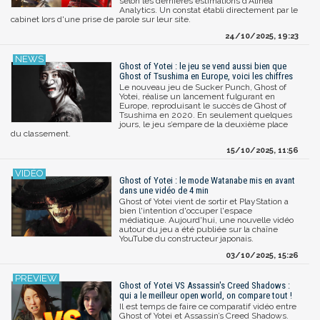
selon les dernières estimations d’Alinea
Analytics. Un constat établi directement par le
cabinet lors d'une prise de parole sur leur site.
24/10/2025, 19:23
Ghost of Yotei : le jeu se vend aussi bien que
Ghost of Tsushima en Europe, voici les chiffres
Le nouveau jeu de Sucker Punch, Ghost of
Yotei, réalise un lancement fulgurant en
Europe, reproduisant le succès de Ghost of
Tsushima en 2020. En seulement quelques
jours, le jeu s’empare de la deuxième place
du classement.
15/10/2025, 11:56
Ghost of Yotei : le mode Watanabe mis en avant
dans une vidéo de 4 min
Ghost of Yotei vient de sortir et PlayStation a
bien l'intention d'occuper l'espace
médiatique. Aujourd'hui, une nouvelle vidéo
autour du jeu a été publiée sur la chaîne
YouTube du constructeur japonais.
03/10/2025, 15:26
Ghost of Yotei VS Assassin's Creed Shadows :
qui a le meilleur open world, on compare tout !
Il est temps de faire ce comparatif vidéo entre
Ghost of Yotei et Assassin’s Creed Shadows.