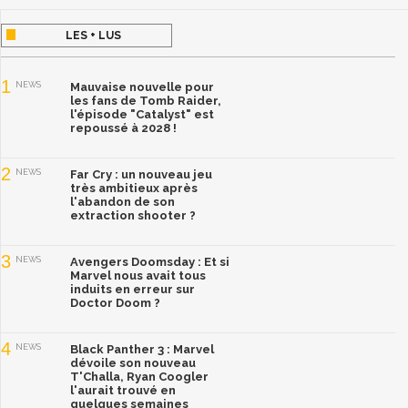
LES + LUS
1
NEWS
Mauvaise nouvelle pour
les fans de Tomb Raider,
l'épisode "Catalyst" est
repoussé à 2028 !
2
NEWS
Far Cry : un nouveau jeu
très ambitieux après
l'abandon de son
extraction shooter ?
3
NEWS
Avengers Doomsday : Et si
Marvel nous avait tous
induits en erreur sur
Doctor Doom ?
4
NEWS
Black Panther 3 : Marvel
dévoile son nouveau
T'Challa, Ryan Coogler
l'aurait trouvé en
quelques semaines