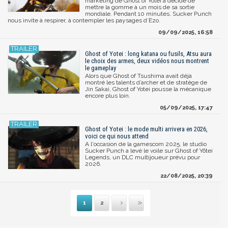
marketing de Ghost of Yotei a décidé de
mettre la gomme à un mois de sa sortie
mondiale. Pendant 10 minutes, Sucker Punch
nous invite à respirer, à contempler les paysages d’Ezo.
09/09/2025, 16:58
Ghost of Yotei : long katana ou fusils, Atsu aura
le choix des armes, deux vidéos nous montrent
le gameplay
Alors que Ghost of Tsushima avait déjà
montré les talents d’archer et de stratège de
Jin Sakai, Ghost of Yotei pousse la mécanique
encore plus loin.
05/09/2025, 17:47
Ghost of Yotei : le mode multi arrivera en 2026,
voici ce qui nous attend
A l'occasion de la gamescom 2025, le studio
Sucker Punch a levé le voile sur Ghost of Yōtei
Legends, un DLC multijoueur prévu pour
2026.
22/08/2025, 20:39
1
2
Suivante
Dernière