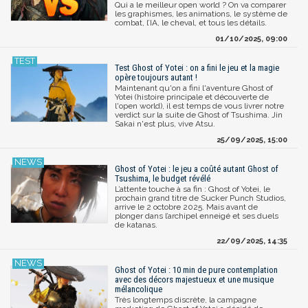
Qui a le meilleur open world ? On va comparer
les graphismes, les animations, le système de
combat, l’IA, le cheval, et tous les détails.
01/10/2025, 09:00
Test Ghost of Yotei : on a fini le jeu et la magie
opère toujours autant !
Maintenant qu'on a fini l'aventure Ghost of
Yotei (histoire principale et découverte de
l'open world), il est temps de vous livrer notre
verdict sur la suite de Ghost of Tsushima. Jin
Sakai n'est plus, vive Atsu.
25/09/2025, 15:00
Ghost of Yotei : le jeu a coûté autant Ghost of
Tsushima, le budget révélé
L’attente touche à sa fin : Ghost of Yotei, le
prochain grand titre de Sucker Punch Studios,
arrive le 2 octobre 2025. Mais avant de
plonger dans l’archipel enneigé et ses duels
de katanas.
22/09/2025, 14:35
Ghost of Yotei : 10 min de pure contemplation
avec des décors majestueux et une musique
mélancolique
Très longtemps discrète, la campagne