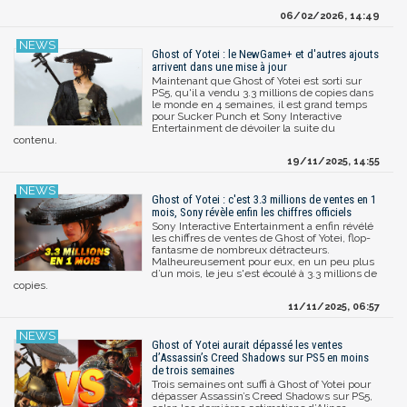
06/02/2026, 14:49
Ghost of Yotei : le NewGame+ et d'autres ajouts
arrivent dans une mise à jour
Maintenant que Ghost of Yotei est sorti sur
PS5, qu'il a vendu 3.3 millions de copies dans
le monde en 4 semaines, il est grand temps
pour Sucker Punch et Sony Interactive
Entertainment de dévoiler la suite du
contenu.
19/11/2025, 14:55
Ghost of Yotei : c'est 3.3 millions de ventes en 1
mois, Sony révèle enfin les chiffres officiels
Sony Interactive Entertainment a enfin révélé
les chiffres de ventes de Ghost of Yotei, flop-
fantasme de nombreux détracteurs.
Malheureusement pour eux, en un peu plus
d’un mois, le jeu s'est écoulé à 3.3 millions de
copies.
11/11/2025, 06:57
Ghost of Yotei aurait dépassé les ventes
d’Assassin’s Creed Shadows sur PS5 en moins
de trois semaines
Trois semaines ont suffi à Ghost of Yotei pour
dépasser Assassin’s Creed Shadows sur PS5,