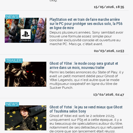
15/05/2026, 18:35
PlayStation est en train de faire marche arrière
sur le PC pour protéger ses exclus solo, la PS6
en ligne de mire
Depuis plusieurs années, Sony semblait avoir
trouvé une formule assez simple pour
concilier exclusivité console et ouverture au
marché PC. Mais ça, c'était avant.
02/03/2026, 12:53
Ghost of Yōtei : le mode coop sera gratuit et
arrive dans un mois, nouveau trailer
Parmi les belles annonces du State of Play, il y
avait un petit moment dédié pour Ghost of
Yōtei Legends, qui n'est autre que le mode
multijoueur coopératif en ligne du titre de
Sucker Punch.
13/02/2026, 02:47
Ghost of Yotei : le jeu se vend mieux que Ghost
of Tsushima selon Sony
Ghost of Yotei est sorti le 2 octobre 2025,
uniquement sur PS5 et à cette époque, il y a
eu beaucoup de spéculations autour du titre,
notamment de ses détracteurs qui refusaient
de croire que son lancement était réussi.