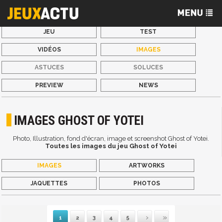
JEU
TEST
VIDÉOS
IMAGES
ASTUCES
SOLUCES
PREVIEW
NEWS
IMAGES GHOST OF YOTEI
Photo, Illustration, fond d'écran, image et screenshot Ghost of Yotei.
Toutes les images du jeu Ghost of Yotei
IMAGES
ARTWORKS
JAQUETTES
PHOTOS
1
2
3
4
5
Suivante
Dernière