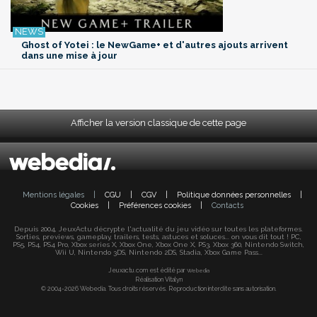
Ghost of Yotei : le NewGame+ et d'autres ajouts arrivent
dans une mise à jour
Afficher la version classique de cette page
Mentions légales
|
CGU
|
CGV
|
Politique données personnelles
|
Cookies
|
Préférences cookies
|
Contacts
Depuis 2004, JeuxActu décrypte l'actualité du jeu vidéo sur toutes les plateformes.
Sorties, previews, gameplay, trailers, tests, astuces et soluces... on vous dit tout ! PC,
PS5, PS4, PS4 Pro, Xbox series X, Xbox One, Xbox One X, PS3, Xbox 360, Nintendo Switch,
Wii U, Nintendo 3DS, Nintendo 2DS, Stadia, Xbox Game Pass...
Jeuxactu.com est édité par
Webedia
Réalisation Vitalyn
© 2004-2026 Webedia. Tous droits réservés. Reproduction interdite sans autorisation.