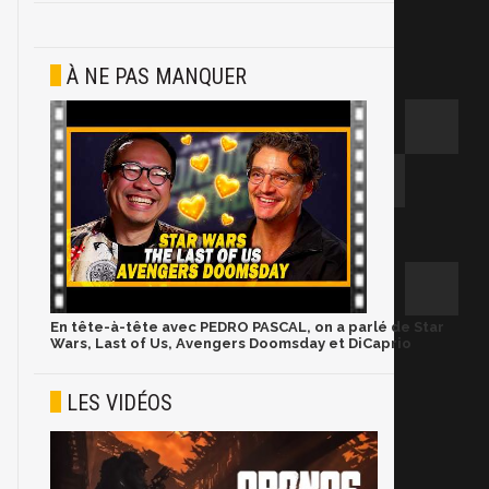
À NE PAS MANQUER
En tête-à-tête avec PEDRO PASCAL, on a parlé de Star
Wars, Last of Us, Avengers Doomsday et DiCaprio
LES VIDÉOS