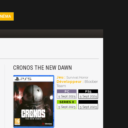
INÉMA
CRONOS THE NEW DAWN
Jeu :
Survival Horror
Développeur :
Bloober
Team
5 Sept 2025
5 Sept 2025
5 Sept 2025
5 Sept 2025