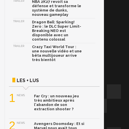
TRAILER
NBA 2K27 revoit sa
défense et transforme le
système de dunks,
nouveau gameplay
TRAILER
Dragon Ball: Sparking!
Zero : le DLC Super Limit-
Breaking NEO est
disponible avec un
contenu colossal
TRAILER
Crazy Taxi World Tour :
une nouvelle vidéo et une
bêta multijoueur arrive
très bientôt
LES + LUS
1
NEWS
Far Cry : un nouveau jeu
très ambitieux après
l'abandon de son
extraction shooter ?
2
NEWS
Avengers Doomsday : Et si
Marvel nous avait tous