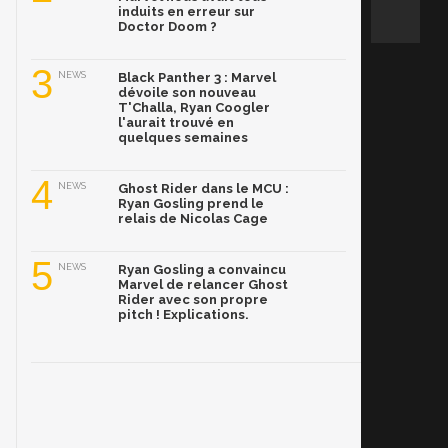
induits en erreur sur
Doctor Doom ?
3
NEWS
Black Panther 3 : Marvel
dévoile son nouveau
T'Challa, Ryan Coogler
l'aurait trouvé en
quelques semaines
4
NEWS
Ghost Rider dans le MCU :
Ryan Gosling prend le
relais de Nicolas Cage
5
NEWS
Ryan Gosling a convaincu
Marvel de relancer Ghost
Rider avec son propre
pitch ! Explications.