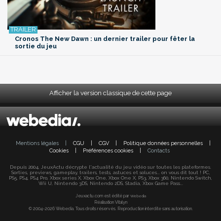
Cronos The New Dawn : un dernier trailer pour fêter la
sortie du jeu
Afficher la version classique de cette page
Mentions légales
|
CGU
|
CGV
|
Politique données personnelles
|
Cookies
|
Préférences cookies
|
Contacts
Depuis 2004, JeuxActu décrypte l'actualité du jeu vidéo sur toutes les plateformes.
Sorties, previews, gameplay, trailers, tests, astuces et soluces... on vous dit tout ! PC,
PS5, PS4, PS4 Pro, Xbox series X, Xbox One, Xbox One X, PS3, Xbox 360, Nintendo Switch,
Wii U, Nintendo 3DS, Nintendo 2DS, Stadia, Xbox Game Pass...
Jeuxactu.com est édité par
Webedia
Réalisation Vitalyn
© 2004-2026 Webedia. Tous droits réservés. Reproduction interdite sans autorisation.