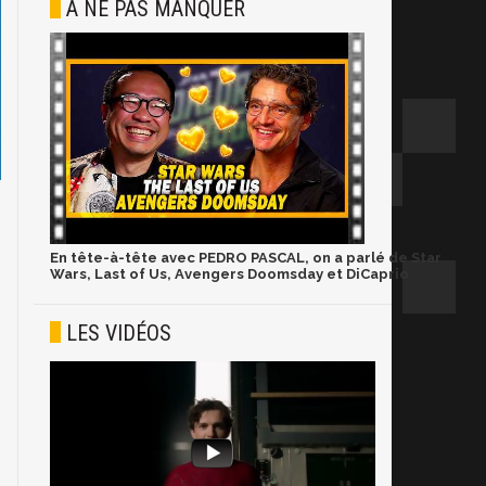
À NE PAS MANQUER
En tête-à-tête avec PEDRO PASCAL, on a parlé de Star
Wars, Last of Us, Avengers Doomsday et DiCaprio
LES VIDÉOS