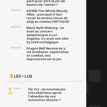
parti pour être le jeu de
baston de l'année ?
PREVIEW
Kill Bill The Whole Bloody
Affair : pourquoi il faut
revoir la version Uncut de
4h35 au cinéma (CRITIQUE)
PREVIEW
Black Myth Wukong : on
était au concert
symphonique à Los
Angeles, il y avait une vibe
E3 2026 nostalgique
PREVIEW
Dragon Ball Xenoverse 3 :
vie étudiante, exploration
et combat, nos
impressions sur le jeu
LES + LUS
1
NEWS
Far Cry : un nouveau jeu
très ambitieux après
l'abandon de son
extraction shooter ?