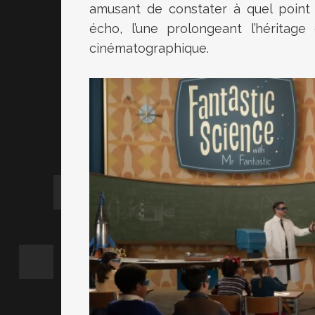
amusant de constater à quel point 
écho, l’une prolongeant l’héritag
cinématographique.