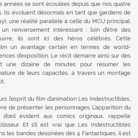
re années se sont écoulées depuis que nos quatre
s. Ils évoluent désormais en tant que gardiens de
), une réalité parallèle à celle du MCU principal.
un renversement intéressant : loin d’être des
uvre, ils sont ici des héros célébrés. Cette
film un avantage certain en termes de world-
ences d’exposition. Le récit démarre ainsi sur des
t une dizaine de minutes pour résumer les
ature de leurs capacités, à travers un montage
t.
rs l’esprit du film d’animation Les Indestructibles,
re de présenter les personnages. L’apparition du
d’œil évident aux comics originaux, rappelle
seur. Et s’il est vrai que Les Indestructibles
ns les bandes dessinées des 4 Fantastiques, il est