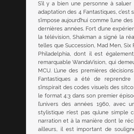
S’il y a bien une personne à saluer
adaptation des 4 Fantastiques, c’est 
s’impose aujourd’hui comme l’une des
dernières années. Fort d’une expéri
la télévision, Shakman a signé la réa
telles que Succession, Mad Men, Six
Philadelphia, dont il est égalemen
remarquable WandaVision, qui demeure,
MCU. L’une des premières décisions
Fantastiques a été de reprendre l
s’inspirait des codes visuels des sitc
le format 4:3 dans son premier épiso
l’univers des années 1960, avec u
stylistique n’est pas qu’une simple co
narration et à la manière dont le réc
ailleurs, il est important de soul