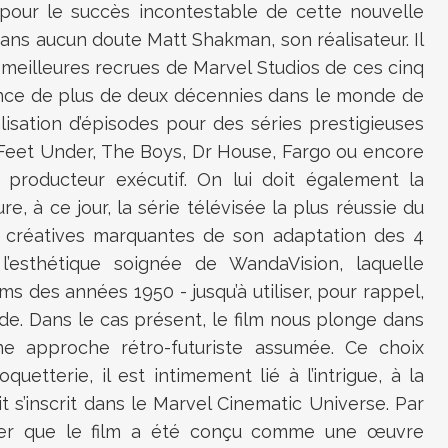
 pour le succès incontestable de cette nouvelle
sans aucun doute Matt Shakman, son réalisateur. Il
 meilleures recrues de Marvel Studios de ces cinq
ence de plus de deux décennies dans le monde de
lisation d’épisodes pour des séries prestigieuses
 Feet Under, The Boys, Dr House, Fargo ou encore
t producteur exécutif. On lui doit également la
 à ce jour, la série télévisée la plus réussie du
 créatives marquantes de son adaptation des 4
’esthétique soignée de WandaVision, laquelle
oms des années 1950 - jusqu’à utiliser, pour rappel,
de. Dans le cas présent, le film nous plonge dans
ne approche rétro-futuriste assumée. Ce choix
quetterie, il est intimement lié à l’intrigue, à la
it s’inscrit dans le Marvel Cinematic Universe. Par
igner que le film a été conçu comme une œuvre