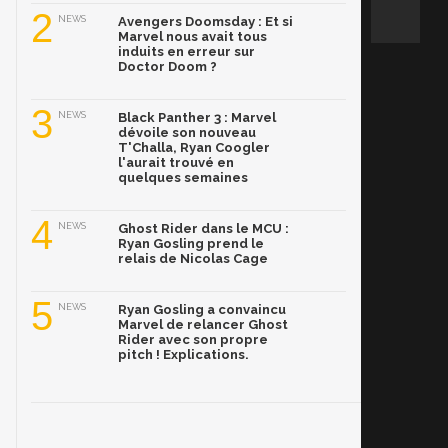
2
NEWS
Avengers Doomsday : Et si
Marvel nous avait tous
induits en erreur sur
Doctor Doom ?
3
NEWS
Black Panther 3 : Marvel
dévoile son nouveau
T'Challa, Ryan Coogler
l'aurait trouvé en
quelques semaines
4
NEWS
Ghost Rider dans le MCU :
Ryan Gosling prend le
relais de Nicolas Cage
5
NEWS
Ryan Gosling a convaincu
Marvel de relancer Ghost
Rider avec son propre
pitch ! Explications.