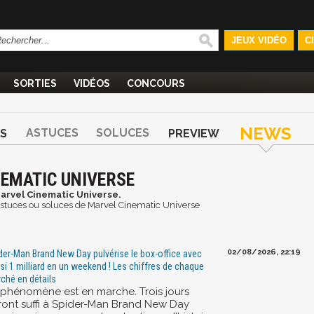
JEUX VIDÉO
C
SORTIES
VIDÉOS
CONCOURS
NEWS
ASTUCES
SOLUCES
S
PREVIEW
NEMATIC UNIVERSE
arvel Cinematic Universe.
t astuces ou soluces de Marvel Cinematic Universe
02/08/2026, 22:19
der-Man Brand New Day pulvérise le box-office avec
si 1 milliard en un weekend ! Les chiffres de chaque
ché en détails
 phénomène est en marche. Trois jours
ront suffi à Spider-Man Brand New Day