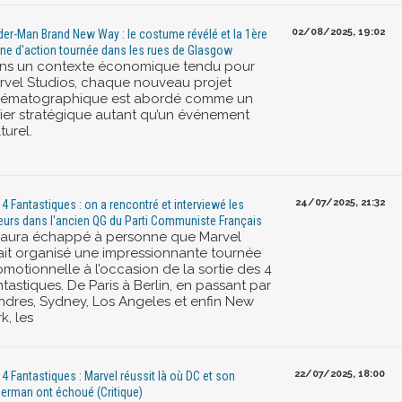
02/08/2025, 19:02
der-Man Brand New Way : le costume révélé et la 1ère
ne d'action tournée dans les rues de Glasgow
ns un contexte économique tendu pour
rvel Studios, chaque nouveau projet
nématographique est abordé comme un
vier stratégique autant qu’un événement
turel.
24/07/2025, 21:32
 4 Fantastiques : on a rencontré et interviewé les
eurs dans l'ancien QG du Parti Communiste Français
 n’aura échappé à personne que Marvel
ait organisé une impressionnante tournée
omotionnelle à l’occasion de la sortie des 4
tastiques. De Paris à Berlin, en passant par
ndres, Sydney, Los Angeles et enfin New
k, les
22/07/2025, 18:00
 4 Fantastiques : Marvel réussit là où DC et son
erman ont échoué (Critique)