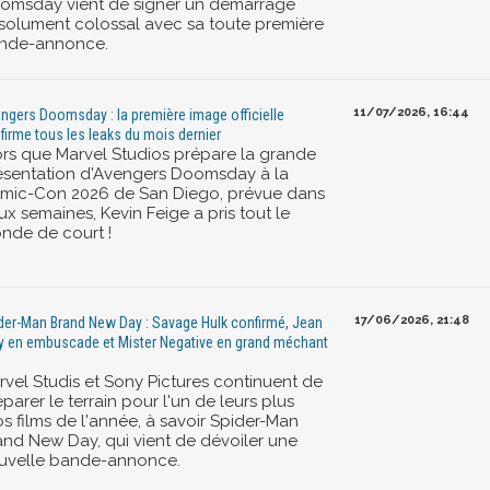
omsday vient de signer un démarrage
solument colossal avec sa toute première
nde-annonce.
11/07/2026, 16:44
ngers Doomsday : la première image officielle
firme tous les leaks du mois dernier
ors que Marvel Studios prépare la grande
ésentation d'Avengers Doomsday à la
mic-Con 2026 de San Diego, prévue dans
x semaines, Kevin Feige a pris tout le
nde de court !
17/06/2026, 21:48
der-Man Brand New Day : Savage Hulk confirmé, Jean
y en embuscade et Mister Negative en grand méchant
rvel Studis et Sony Pictures continuent de
parer le terrain pour l'un de leurs plus
s films de l'année, à savoir Spider-Man
and New Day, qui vient de dévoiler une
uvelle bande-annonce.