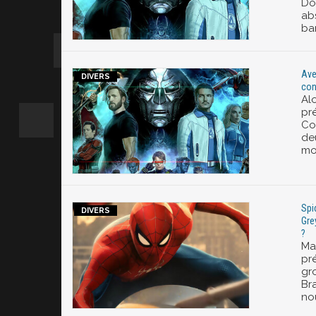
Do
ab
ba
Ave
con
Al
pr
Co
deu
mo
Spi
Gre
?
Ma
pré
gro
Br
no