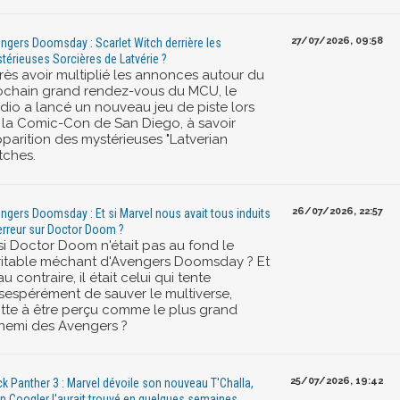
27/07/2026, 09:58
ngers Doomsday : Scarlet Witch derrière les
térieuses Sorcières de Latvérie ?
rès avoir multiplié les annonces autour du
ochain grand rendez-vous du MCU, le
udio a lancé un nouveau jeu de piste lors
 la Comic-Con de San Diego, à savoir
pparition des mystérieuses "Latverian
tches.
26/07/2026, 22:57
ngers Doomsday : Et si Marvel nous avait tous induits
erreur sur Doctor Doom ?
 si Doctor Doom n'était pas au fond le
ritable méchant d'Avengers Doomsday ? Et
 au contraire, il était celui qui tente
sespérément de sauver le multiverse,
itte à être perçu comme le plus grand
nemi des Avengers ?
25/07/2026, 19:42
ck Panther 3 : Marvel dévoile son nouveau T'Challa,
n Coogler l'aurait trouvé en quelques semaines