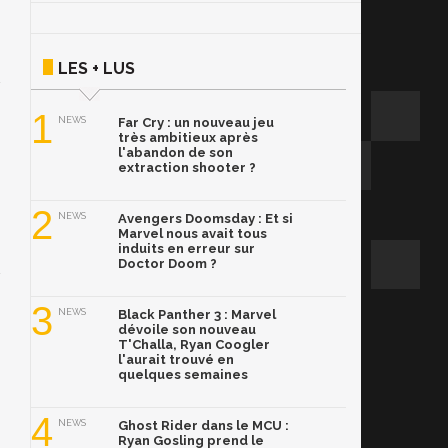
LES + LUS
1
NEWS
Far Cry : un nouveau jeu
très ambitieux après
l'abandon de son
extraction shooter ?
2
NEWS
Avengers Doomsday : Et si
Marvel nous avait tous
induits en erreur sur
Doctor Doom ?
3
NEWS
Black Panther 3 : Marvel
dévoile son nouveau
T'Challa, Ryan Coogler
l'aurait trouvé en
quelques semaines
4
NEWS
Ghost Rider dans le MCU :
Ryan Gosling prend le