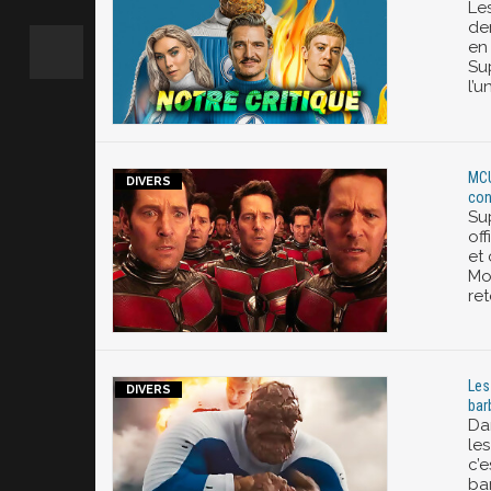
Le
de
en 
Sup
l’u
MCU
con
Su
off
et 
Moi
ret
Les
barb
Da
le
c’
ba