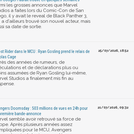
rmi les grosses annonces que Marvel
udios a faites lors du Comic-Con de San
go, il y avait le reveal de Black Panther 3,
 a d'ailleurs trouvé son nouvel acteur, mais
si sa date de sortie.
25/07/2026, 18:52
st Rider dans le MCU : Ryan Gosling prend le relais de
olas Cage
rès des années de rumeurs, de
éculations et de déclarations plus ou
ins assumées de Ryan Gosling lui-même,
vel Studios a finalement mis fin au
spense.
21/07/2026, 09:32
ngers Doomsday : 503 millions de vues en 24h pour
première bande-annonce
rvel semble avoir retrouvé sa force de
appe. Après plusieurs années assez
mpliquées pour le MCU, Avengers