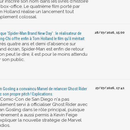
r inscrire son nom dans les livres d'histoire
 box-office. Le quatrième film porté par
m Holland réalise un lancement tout
mplement colossal.
28/07/2026, 15:00
tique 'Spider-Man Brand New Day' : le réalisateur de
ng-Chi offre enfin à Tom Holland le film qu’il méritait
rès quatre ans et demi d'absence sur
and écran, Spider-Man est enfin de retour
on peut le dire, il est pour le moins attendu
r son public.
27/07/2026, 17:41
n Gosling a convaincu Marvel de relancer Ghost Rider
c son propre pitch ! Explications.
 Comic-Con de San Diego n'a pas
lement servi à officialiser Ghost Rider avec
an Gosling dans le rôle principal, puisque
événement a aussi permis à Kevin Feige
expliquer la nouvelle stratégie de Marvel
dios.