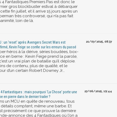
s 4 Fantastiques Premiers Pas est donc le
rnier gros blockbuster estival à débarquer
cette fin juillet, et il arrive 15 jours après un
erman très controversé, qui n’a pas fait
nanimité, loin de là.
21/07/2025, 08:37
 : un 'reset' après Avengers Secret Wars est
firmé, Kevin Feige se confie sur les erreurs du passé
per-héros à la dérive, séries boudées, box-
ice en berne : Kevin Feige prend la parole,
c’est un vrai plan de bataille qu’il déploie.
ns de contenu, plus de qualité, et le
our d’un certain Robert Downey Jr...
27/06/2025, 19:44
 4 Fantastiques : mais pourquoi 'La Chose' porte une
e en pierre dans le dernier trailer ?
ns un MCU en quête de renouveau, tous
s détails comptent, même une barbe. Et
est précisément ce que prouve la dernière
nde-annonce des 4 Fantastiques où l'on a