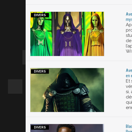
Ave
mys
Ap
pr
st
de
l’a
Wi
Ave
en 
Et
vé
si,
dé
qu
en
Bla
Rya