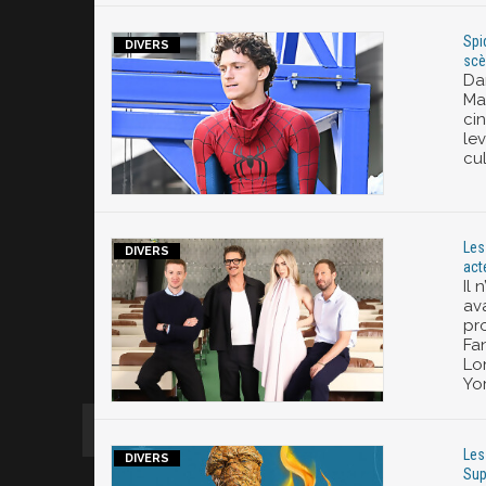
Spi
scè
Da
Ma
ci
le
cul
Les
act
Il
av
pr
Fan
Lo
Yor
Les
Sup