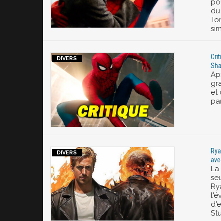
pou
du
To
si
Cri
Sha
Ap
gr
et 
pa
Rya
ave
La
seu
Ry
l'
d'
Stu