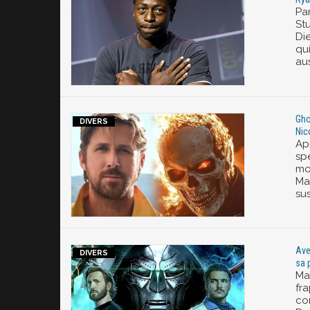
Pa
St
Die
qui
aus
Gho
Nic
Ap
sp
mo
Mar
su
Ave
sa 
Ma
fr
co