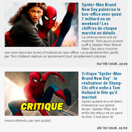
Spider-Man Brand
New Day pulvérise le
box-office avec quasi
1 milliard en un
weekend ! Les
chiffres de chaque
marché en détails
Le phénomène est en
marche. Trois jours auront
suffi à Spider-Man Brand
New Day pour inscrire
son nom dans les livres d'histoire du box-office. Le quatrième film porté
par Tom Holland réalise un lancement tout simplement colossal.
02/08/2026, 22:19
Critique 'Spider-Man
Brand New Day' : le
réalisateur de Shang-
Chi offre enfin à Tom
Holland le film qu’il
méritait
Après quatre ans et demi
d'absence sur grand
écran, Spider-Man est
enfin de retour et on peut
le dire, il est pour le
moins attendu par son public.
28/07/2026, 15:00