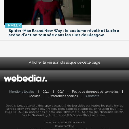
Spider-Man Brand New Way : le costume révélé et la 1ère
scène d'action tournée dans les rues de Glasgow
Afficher la version classique de cette page
Mentions légales
|
CGU
|
CGV
|
Politique données personnelles
|
Cookies
|
Préférences cookies
|
Contacts
Depuis 2004, JeuxActu décrypte l'actualité du jeu vidéo sur toutes les plateformes.
Sorties, previews, gameplay, trailers, tests, astuces et soluces... on vous dit tout ! PC,
PS5, PS4, PS4 Pro, Xbox series X, Xbox One, Xbox One X, PS3, Xbox 360, Nintendo Switch,
Wii U, Nintendo 3DS, Nintendo 2DS, Stadia, Xbox Game Pass...
Jeuxactu.com est édité par
Webedia
Réalisation Vitalyn