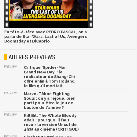
En tête-à-tête avec PEDRO PASCAL, on a
parlé de Star Wars, Last of Us, Avengers
Doomsday et DiCaprio
AUTRES PREVIEWS
PREVIEW
Critique 'Spider-Man
Brand New Day' : le
réalisateur de Shang-Chi
offre enfin à Tom Holland
le film qu’il méritait
PREVIEW
Marvel Tōkon Fighting
Souls : on y a rejoué, bien
parti pour être le jeu de
baston de l'année ?
PREVIEW
Kill Bill The Whole Bloody
Affair : pourquoi il faut
revoir la version Uncut de
4h35 au cinéma (CRITIQUE)
PREVIEW