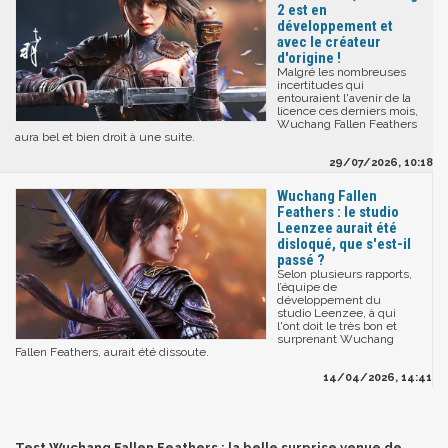
2 est en
développement et
avec le créateur
d'origine !
Malgré les nombreuses
incertitudes qui
entouraient l'avenir de la
licence ces derniers mois,
Wuchang Fallen Feathers
aura bel et bien droit à une suite.
29/07/2026, 10:18
Wuchang Fallen
Feathers : le studio
Leenzee aurait été
disloqué, que s'est-il
passé ?
Selon plusieurs rapports,
l’équipe de
développement du
studio Leenzee, à qui
l'ont doit le très bon et
surprenant Wuchang
Fallen Feathers, aurait été dissoute.
14/04/2026, 14:41
Test Wuchang Fallen Feathers : la belle surprise venue de