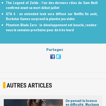
The Legend of Zelda : l'un des derniers rôles de Sam Neill
confirmé avant sa mort début juillet
GTA 6 : un extended look sera diffusé sur Netflix fin août,
Rockstar Games surprend la planète jeu vidéo
Phantom Blade Zero : le développement est bouclé, rendez-
vous la semaine prochaine pour du très lourd
Partagez
AUTRES ARTICLES
On pensait la licence
en difficulté, Wuchang