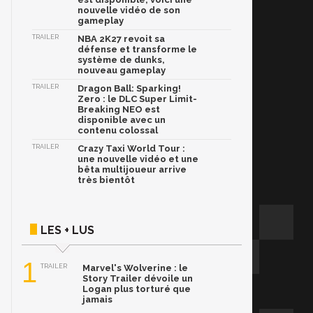
nouvelle vidéo de son
gameplay
TRAILER
NBA 2K27 revoit sa
défense et transforme le
système de dunks,
nouveau gameplay
TRAILER
Dragon Ball: Sparking!
Zero : le DLC Super Limit-
Breaking NEO est
disponible avec un
contenu colossal
TRAILER
Crazy Taxi World Tour :
une nouvelle vidéo et une
bêta multijoueur arrive
très bientôt
LES + LUS
1
TRAILER
Marvel's Wolverine : le
Story Trailer dévoile un
Logan plus torturé que
jamais