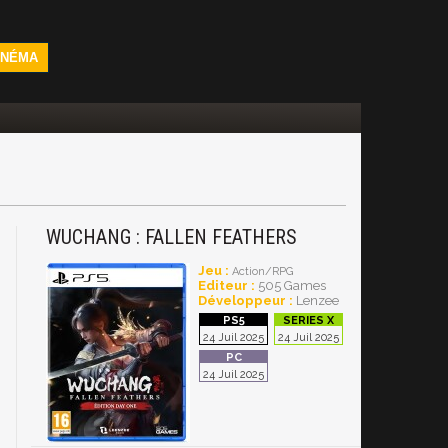
INÉMA
WUCHANG : FALLEN FEATHERS
Jeu :
Action/RPG
Editeur :
505 Games
Développeur :
Lenzee
24 Juil 2025
24 Juil 2025
24 Juil 2025