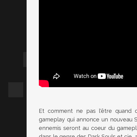
Et comment ne pas l'être quand o
gameplay qui annonce un nouveau Sou
ennemis seront au coeur du gamepla
dans le genre des Dark Souls et cie, 