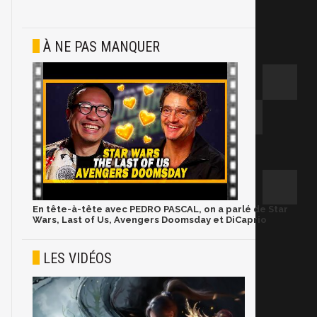
À NE PAS MANQUER
En tête-à-tête avec PEDRO PASCAL, on a parlé de Star
Wars, Last of Us, Avengers Doomsday et DiCaprio
LES VIDÉOS