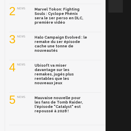
2
NEWS
Marvel Tokon: Fighting
Souls : Cyclope Phénix
sera le 1er perso en DLC,
première vidéo
3
NEWS
Halo Campaign Evolved : le
remake du 1er épisode
cache une tonne de
nouveautés
4
NEWS
Ubisoft va miser
davantage sur les
remakes, jugés plus
rentables que les
nouveaux jeux
5
NEWS
Mauvaise nouvelle pour
les fans de Tomb Raider,
l'épisode "Catalyst" est
repoussé à 2028 !