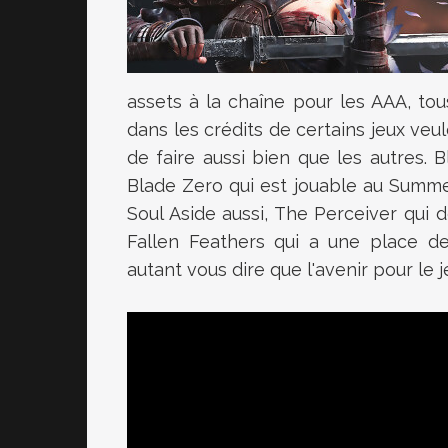
assets à la chaîne pour les AAA, to
dans les crédits de certains jeux veu
de faire aussi bien que les autres.
Blade Zero qui est jouable au Summ
Soul Aside aussi, The Perceiver qui 
Fallen Feathers qui a une place de
autant vous dire que l'avenir pour le j