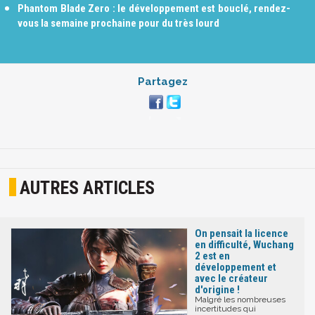
Phantom Blade Zero : le développement est bouclé, rendez-
vous la semaine prochaine pour du très lourd
Partagez
AUTRES ARTICLES
On pensait la licence
en difficulté, Wuchang
2 est en
développement et
avec le créateur
d'origine !
Malgré les nombreuses
incertitudes qui