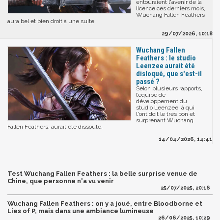
entouraient l'avenir de la
licence ces derniers mois,
Wuchang Fallen Feathers
aura bel et bien droit à une suite.
29/07/2026, 10:18
Wuchang Fallen
Feathers : le studio
Leenzee aurait été
disloqué, que s'est-il
passé ?
Selon plusieurs rapports,
l’équipe de
développement du
studio Leenzee, à qui
l'ont doit le très bon et
surprenant Wuchang
Fallen Feathers, aurait été dissoute.
14/04/2026, 14:41
Test Wuchang Fallen Feathers : la belle surprise venue de
Chine, que personne n'a vu venir
25/07/2025, 20:16
Wuchang Fallen Feathers : on y a joué, entre Bloodborne et
Lies of P, mais dans une ambiance lumineuse
26/06/2025, 10:29