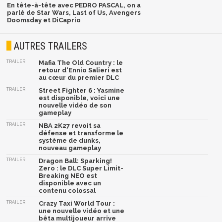
En tête-à-tête avec PEDRO PASCAL, on a
parlé de Star Wars, Last of Us, Avengers
Doomsday et DiCaprio
AUTRES TRAILERS
TRAILER
Mafia The Old Country : le
retour d'Ennio Salieri est
au cœur du premier DLC
TRAILER
Street Fighter 6 : Yasmine
est disponible, voici une
nouvelle vidéo de son
gameplay
TRAILER
NBA 2K27 revoit sa
défense et transforme le
système de dunks,
nouveau gameplay
TRAILER
Dragon Ball: Sparking!
Zero : le DLC Super Limit-
Breaking NEO est
disponible avec un
contenu colossal
TRAILER
Crazy Taxi World Tour :
une nouvelle vidéo et une
bêta multijoueur arrive