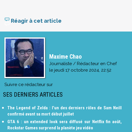
Réagir à cet article
Maxime Chao
Journaliste / Rédacteur en Chef
le
jeudi 17 octobre 2024, 22:52
Suivre ce rédacteur sur
SES DERNIERS ARTICLES
The Legend of Zelda : l'un des derniers rôles de Sam Neill
confirmé avant sa mort début juillet
GTA 6 : un extended look sera diffusé sur Netflix fin août,
Rockstar Games surprend la planète jeu vidéo