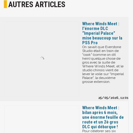
AUTRES ARTICLES
Where Winds Meet :
l'énorme DLC
“Imperial Palace”
mise beaucoup sur la
PS5 Pro
On savait que Everstone
Studio était en train de
"cook" (comme on dit
hein) quelque chose de
gros avec la suite de
Where Winds Meet, et le
studio chinois vient de
lever le voile sur "Imperial
Palace", la deuxième
grosse extension.
25/05/2026, 12:01
Where Winds Meet :
bilan après 6 mois,
une énorme feuille de
route et un 2è gros
DLC qui débarque !
Pour célébrer ses six