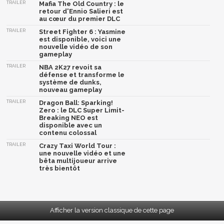
TRAILER
Mafia The Old Country : le
retour d'Ennio Salieri est
au cœur du premier DLC
TRAILER
Street Fighter 6 : Yasmine
est disponible, voici une
nouvelle vidéo de son
gameplay
TRAILER
NBA 2K27 revoit sa
défense et transforme le
système de dunks,
nouveau gameplay
TRAILER
Dragon Ball: Sparking!
Zero : le DLC Super Limit-
Breaking NEO est
disponible avec un
contenu colossal
TRAILER
Crazy Taxi World Tour :
une nouvelle vidéo et une
bêta multijoueur arrive
très bientôt
Afficher la version classique de cette page