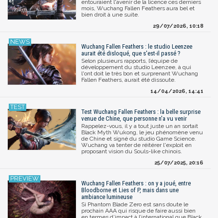
entouraient l'avenir de la licence ces derniers
mois, Wuchang Fallen Feathers aura bel et
bien droit à une suite.
29/07/2026, 10:18
Wuchang Fallen Feathers : le studio Leenzee
aurait été disloqué, que s'est-il passé ?
Selon plusieurs rapports, l’équipe de
développement du studio Leenzee, à qui
l'ont doit le très bon et surprenant Wuchang
Fallen Feathers, aurait été dissoute.
14/04/2026, 14:41
Test Wuchang Fallen Feathers : la belle surprise
venue de Chine, que personne n'a vu venir
Rappelez-vous, il y a tout juste un an sortait
Black Myth Wukong, le jeu phénomène venu
de Chine et signé du studio Game Science.
Wuchang va tenter de réitérer l'exploit en
proposant vision du Souls-like chinois.
25/07/2025, 20:16
Wuchang Fallen Feathers : on y a joué, entre
Bloodborne et Lies of P, mais dans une
ambiance lumineuse
Si Phantom Blade Zero est sans doute le
prochain AAA qui risque de faire aussi bien
en termes d’impact à l’international que Black