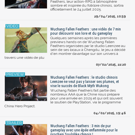
Feathers, leur action-RPG à l’atmosphère
sombre et inspirée du folklore chinois, sortira
officiellement le 24 juillet 2025.
29/04/2025, 10:59
Wuchang Fallen Feathers : une vidéo de 7 min
pour découvrir son lore et du gameplay
Quelques semaines après les premières
previews hands-on de Wuchang Fallen
Feathers organisées par le studio Leenzee au
sein de ses locaux à Chengdu, le jeu a décidé
d'en montrer davantage sur son univers à
travers une vidéo de plu
07/02/2025, 22:20
Wuchang Fallen Feathers : le studio chinois
Leenzee ne veut pas y laisser ses plumes, et
vise le succès de Black Myth Wukong
Wuchang Fallen Feathers fait partie des
nombreux AAA que la Chine nous prépare
pour une arrivée en 2025 et qui ont souvent
le soutien de PlayStation, via le programme
China Hero Project.
04/02/2025, 19:46
Wuchang Fallen Feathers : 3 min de pur
gameplay avec une épée enflammée pour le
prochain Soulslike chinois !