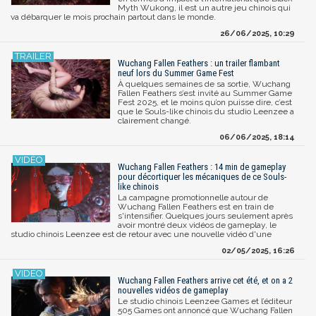
Myth Wukong, il est un autre jeu chinois qui
va débarquer le mois prochain partout dans le monde.
26/06/2025, 10:29
Wuchang Fallen Feathers : un trailer flambant
neuf lors du Summer Game Fest
À quelques semaines de sa sortie, Wuchang
Fallen Feathers s’est invité au Summer Game
Fest 2025, et le moins qu’on puisse dire, c’est
que le Souls-like chinois du studio Leenzee a
clairement changé.
06/06/2025, 18:14
Wuchang Fallen Feathers : 14 min de gameplay
pour décortiquer les mécaniques de ce Souls-
like chinois
La campagne promotionnelle autour de
Wuchang Fallen Feathers est en train de
s'intensifier. Quelques jours seulement après
avoir montré deux vidéos de gameplay, le
studio chinois Leenzee est de retour avec une nouvelle vidéo d'une
02/05/2025, 16:26
Wuchang Fallen Feathers arrive cet été, et on a 2
nouvelles vidéos de gameplay
Le studio chinois Leenzee Games et l’éditeur
505 Games ont annoncé que Wuchang Fallen