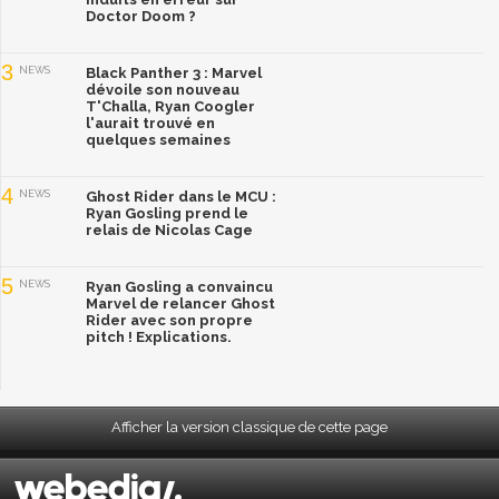
Doctor Doom ?
3
NEWS
Black Panther 3 : Marvel
dévoile son nouveau
T'Challa, Ryan Coogler
l'aurait trouvé en
quelques semaines
4
NEWS
Ghost Rider dans le MCU :
Ryan Gosling prend le
relais de Nicolas Cage
5
NEWS
Ryan Gosling a convaincu
Marvel de relancer Ghost
Rider avec son propre
pitch ! Explications.
Afficher la version classique de cette page