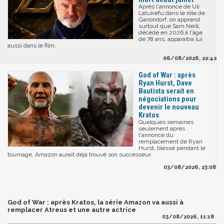
Après l'annonce de Uli
Latukefu dans le rôle de
Ganondorf, on apprend
surtout que Sam Neill,
décédé en 2026 à l'âge
de 78 ans, apparaîtra lui
aussi dans le film.
06/08/2026, 22:42
God of War : après
Ryan Hurst, Dave
Bautista serait en
négociations pour
devenir le nouveau
Kratos
Quelques semaines
seulement après
l'annonce du
remplacement de Ryan
Hurst, blessé pendant le
tournage, Amazon aurait déjà trouvé son successeur.
03/08/2026, 23:08
God of War : après Kratos, la série Amazon va aussi à
remplacer Atreus et une autre actrice
03/08/2026, 11:18