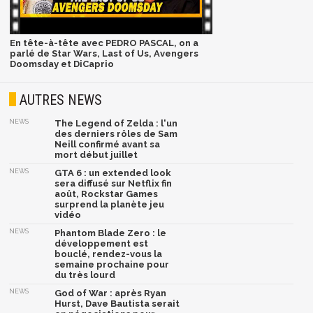
En tête-à-tête avec PEDRO PASCAL, on a
parlé de Star Wars, Last of Us, Avengers
Doomsday et DiCaprio
AUTRES NEWS
NEWS
The Legend of Zelda : l'un
des derniers rôles de Sam
Neill confirmé avant sa
mort début juillet
NEWS
GTA 6 : un extended look
sera diffusé sur Netflix fin
août, Rockstar Games
surprend la planète jeu
vidéo
NEWS
Phantom Blade Zero : le
développement est
bouclé, rendez-vous la
semaine prochaine pour
du très lourd
NEWS
God of War : après Ryan
Hurst, Dave Bautista serait