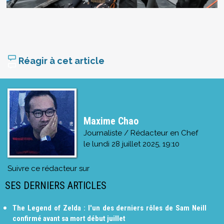
Réagir à cet article
Maxime Chao
Journaliste / Rédacteur en Chef
le
lundi 28 juillet 2025, 19:10
Suivre ce rédacteur sur
SES DERNIERS ARTICLES
The Legend of Zelda : l'un des derniers rôles de Sam Neill
confirmé avant sa mort début juillet