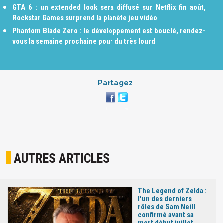
GTA 6 : un extended look sera diffusé sur Netflix fin août,
Rockstar Games surprend la planète jeu vidéo
Phantom Blade Zero : le développement est bouclé, rendez-
vous la semaine prochaine pour du très lourd
Partagez
AUTRES ARTICLES
The Legend of Zelda :
l'un des derniers
rôles de Sam Neill
confirmé avant sa
mort début juillet