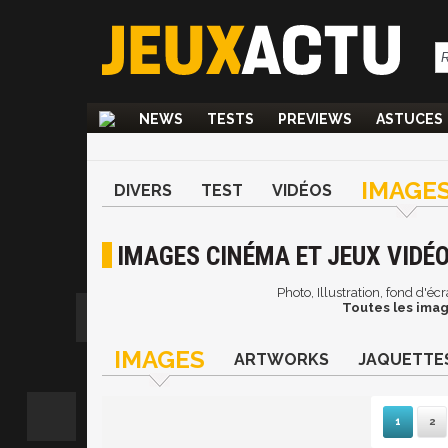
NEWS
TESTS
PREVIEWS
ASTUCES
IMAGE
DIVERS
TEST
VIDÉOS
IMAGES CINÉMA ET JEUX VIDÉ
Photo, Illustration, fond d'é
Toutes les imag
IMAGES
ARTWORKS
JAQUETTE
1
2
S