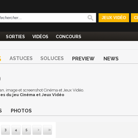
JEUX VIDÉO
C
SORTIES
VIDÉOS
CONCOURS
S
ASTUCES
SOLUCES
PREVIEW
NEWS
O
cran, image et screenshot Cinéma et Jeux Vidéo.
es du jeu Cinéma et Jeux Vidéo
S
PHOTOS
3
4
5
uivante
Dernière