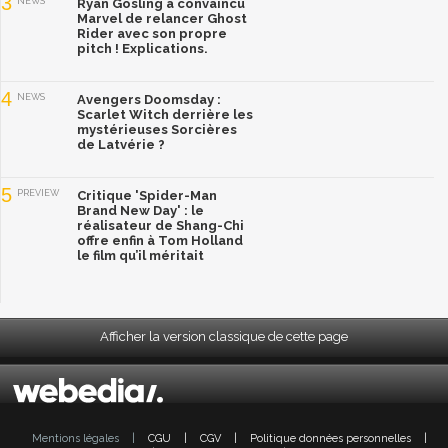
3
NEWS
Ryan Gosling a convaincu
Marvel de relancer Ghost
Rider avec son propre
pitch ! Explications.
4
NEWS
Avengers Doomsday :
Scarlet Witch derrière les
mystérieuses Sorcières
de Latvérie ?
5
PREVIEW
Critique 'Spider-Man
Brand New Day' : le
réalisateur de Shang-Chi
offre enfin à Tom Holland
le film qu’il méritait
Afficher la version classique de cette page
Mentions légales
|
CGU
|
CGV
|
Politique données personnelles
|