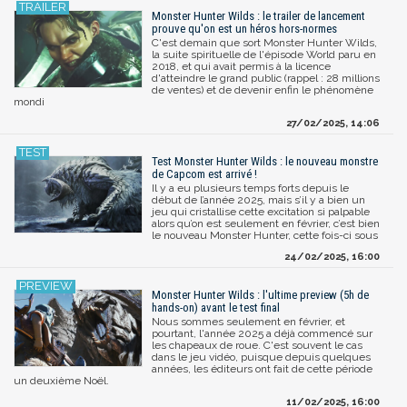
Monster Hunter Wilds : le trailer de lancement
prouve qu'on est un héros hors-normes
C'est demain que sort Monster Hunter Wilds,
la suite spirituelle de l'épisode World paru en
2018, et qui avait permis à la licence
d'atteindre le grand public (rappel : 28 millions
de ventes) et de devenir enfin le phénomène
mondi
27/02/2025, 14:06
Test Monster Hunter Wilds : le nouveau monstre
de Capcom est arrivé !
Il y a eu plusieurs temps forts depuis le
début de l’année 2025, mais s’il y a bien un
jeu qui cristallise cette excitation si palpable
alors qu’on est seulement en février, c’est bien
le nouveau Monster Hunter, cette fois-ci sous
24/02/2025, 16:00
Monster Hunter Wilds : l'ultime preview (5h de
hands-on) avant le test final
Nous sommes seulement en février, et
pourtant, l'année 2025 a déjà commencé sur
les chapeaux de roue. C'est souvent le cas
dans le jeu vidéo, puisque depuis quelques
années, les éditeurs ont fait de cette période
un deuxième Noël.
11/02/2025, 16:00