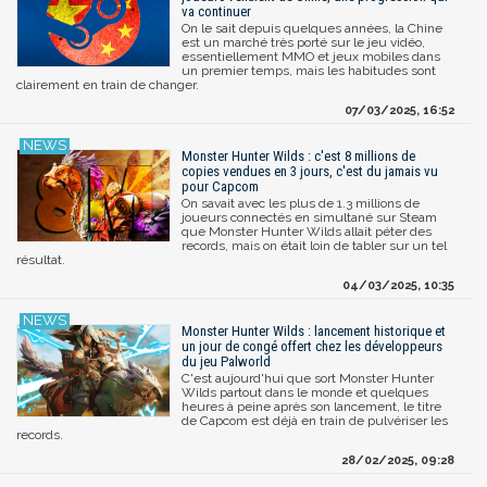
va continuer
On le sait depuis quelques années, la Chine
est un marché très porté sur le jeu vidéo,
essentiellement MMO et jeux mobiles dans
un premier temps, mais les habitudes sont
clairement en train de changer.
07/03/2025, 16:52
Monster Hunter Wilds : c'est 8 millions de
copies vendues en 3 jours, c'est du jamais vu
pour Capcom
On savait avec les plus de 1.3 millions de
joueurs connectés en simultané sur Steam
que Monster Hunter Wilds allait péter des
records, mais on était loin de tabler sur un tel
résultat.
04/03/2025, 10:35
Monster Hunter Wilds : lancement historique et
un jour de congé offert chez les développeurs
du jeu Palworld
C'est aujourd'hui que sort Monster Hunter
Wilds partout dans le monde et quelques
heures à peine après son lancement, le titre
de Capcom est déjà en train de pulvériser les
records.
28/02/2025, 09:28