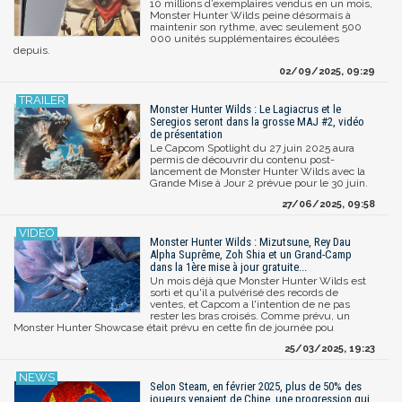
10 millions d’exemplaires vendus en un mois,
Monster Hunter Wilds peine désormais à
maintenir son rythme, avec seulement 500
000 unités supplémentaires écoulées
depuis.
02/09/2025, 09:29
Monster Hunter Wilds : Le Lagiacrus et le
Seregios seront dans la grosse MAJ #2, vidéo
de présentation
Le Capcom Spotlight du 27 juin 2025 aura
permis de découvrir du contenu post-
lancement de Monster Hunter Wilds avec la
Grande Mise à Jour 2 prévue pour le 30 juin.
27/06/2025, 09:58
Monster Hunter Wilds : Mizutsune, Rey Dau
Alpha Suprême, Zoh Shia et un Grand-Camp
dans la 1ère mise à jour gratuite...
Un mois déjà que Monster Hunter Wilds est
sorti et qu'il a pulvérisé des records de
ventes, et Capcom a l'intention de ne pas
rester les bras croisés. Comme prévu, un
Monster Hunter Showcase était prévu en cette fin de journée pou
25/03/2025, 19:23
Selon Steam, en février 2025, plus de 50% des
joueurs venaient de Chine, une progression qui