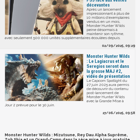
PS5 face aux ventes
décevantes
Après un lancement
impressionnant à plus de
10 millions d’exemplaires
vendus en un mois,
Monster Hunter Wilds
peine désormais à
maintenir son rythme,
avec seulement 500 000 unités supplémentaires écoulées depuis.
02/09/2025, 09:29
Monster Hunter Wilds
: Le Lagiacrus et le
Seregios seront dans
la grosse MAJ #2,
vidéo de présentation
Le Capcom Spotlight du
27 juin 2025 aura permis
de découvrir du contenu
post-lancement de
Monster Hunter Wilds
avec la Grande Mise à
Jour 2 prévue pour le 30 juin.
27/06/2025, 09:58
Monster Hunter Wilds : Mizutsune, Rey Dau Alpha Suprême,
Zoh Shia et un Grand-Camp dans la 1ère mise à jour gratuite...