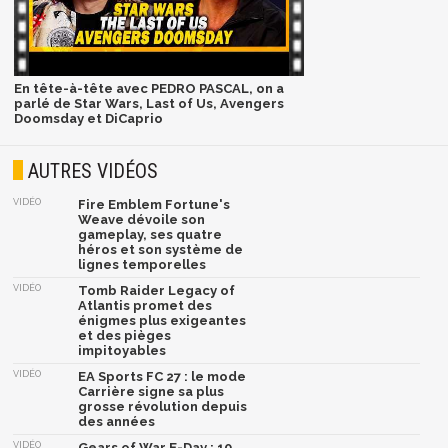
En tête-à-tête avec PEDRO PASCAL, on a
parlé de Star Wars, Last of Us, Avengers
Doomsday et DiCaprio
AUTRES VIDÉOS
VIDÉO
Fire Emblem Fortune's
Weave dévoile son
gameplay, ses quatre
héros et son système de
lignes temporelles
VIDÉO
Tomb Raider Legacy of
Atlantis promet des
énigmes plus exigeantes
et des pièges
impitoyables
VIDÉO
EA Sports FC 27 : le mode
Carrière signe sa plus
grosse révolution depuis
des années
VIDÉO
Gears of War E-Day : 10