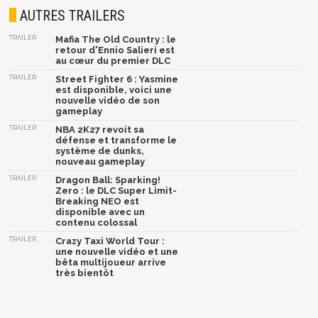
AUTRES TRAILERS
TRAILER
Mafia The Old Country : le
retour d'Ennio Salieri est
au cœur du premier DLC
TRAILER
Street Fighter 6 : Yasmine
est disponible, voici une
nouvelle vidéo de son
gameplay
TRAILER
NBA 2K27 revoit sa
défense et transforme le
système de dunks,
nouveau gameplay
TRAILER
Dragon Ball: Sparking!
Zero : le DLC Super Limit-
Breaking NEO est
disponible avec un
contenu colossal
TRAILER
Crazy Taxi World Tour :
une nouvelle vidéo et une
bêta multijoueur arrive
très bientôt