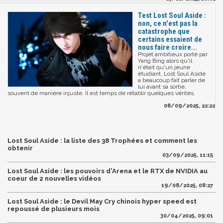
Test Lost Soul Aside :
non, ce n'est pas la
catastrophe que
certains essaient de
nous faire croire...
Projet ambitieux porté par
Yang Bing alors qu'il
n'était qu'un jeune
étudiant, Lost Soul Aside
a beaucoup fait parler de
lui avant sa sortie,
souvent de manière injuste. Il est temps de rétablir quelques vérités.
08/09/2025, 22:22
Lost Soul Aside : la liste des 38 Trophées et comment les
obtenir
03/09/2025, 11:15
Lost Soul Aside : les pouvoirs d'Arena et le RTX de NVIDIA au
coeur de 2 nouvelles vidéos
19/08/2025, 08:27
​Lost Soul Aside : le Devil May Cry chinois hyper speed est
repoussé de plusieurs mois
30/04/2025, 09:01