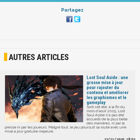
Partagez
AUTRES ARTICLES
Lost Soul Aside : une
grosse mise à jour
pour rajouter du
contenu et améliorer
les graphismes et le
gameplay
Sorti cet été, à la fin du
mois d'août 2025, Lost
Soul Aside n'a pas été
accueilli de la plus belle
des manières, ni par la
presse ni par les joueurs. Malgré tout, le jeu poursuit sa route avec une
mise à jour gratuite majeure.
17/11/2025, 18:02