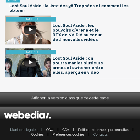
Lost Soul Aside : la liste des 38 Trophées et comment les
obtenir
Lost Soul Aside : les
pouvoirs d'Arena et le
RTX de NVIDIA au coeur
de 2 nouvelles vidéos
Lost Soul Aside : on
pourra manier plusieurs
armes et switcher entre
elles, aperçu en vidéo
Afficher la version classique de cette page
Mentions légales
|
CGU
|
CGV
|
Politique données personnelles
|
Cookies
|
Préférences cookies
|
Contacts