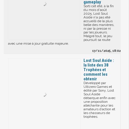
gameplay
Sorti cet été, à la fin
du mois d'août
2025, Lost Soul
Aside n'a pas été
accueilli de la plus
belle des manières,
ni par la presse ni
par les joueurs.
Malgré tout, le jeu
poursuit sa route
avec une mise à jour gratuite majeure.
17/11/2025, 18:02
Lost Soul Aside :
la liste des 38
Trophées et
comment les
obtenir
Développé par
Ultizero Games et
édité par Sony, Lost
Soul Aside
débarque enfin avec
une proposition
alléchante pour les
amateurs d’action et
les chasseurs de
trophées.