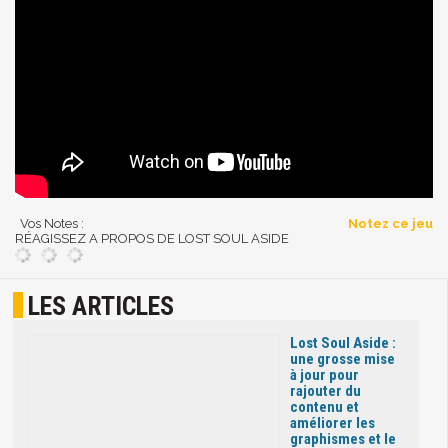
Vos Notes :
Notez ce jeu
RÉAGISSEZ A PROPOS DE LOST SOUL ASIDE
LES ARTICLES
Lost Soul Aside :
une grosse mise
à jour pour
rajouter du
contenu et
améliorer les
graphismes et le