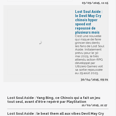
03/09/2025, 11:15
​Lost Soul Aside :
le Devil May Cry
chinois hyper
speed est
repoussé de
plusieurs mois
C’est une nouvelle
qui risque de faire
grincer des dents
les fans de Lost Soul
Aside. Initialement
prévu pour le 30
mai 2025, le très
attendu action-RPG
développé par
Ultizero Games voit
sa sortie repoussée
au 29 août 2025.
30/04/2025, 09:01
Lost Soul Aside : Yang Bing, ce Chinois qui a fait un jeu
tout seul, avant d'être repéré par PlayStation
21/02/2025, 21:27
Lost Soul Aside : le beat them all aux vibes Devil May Cry