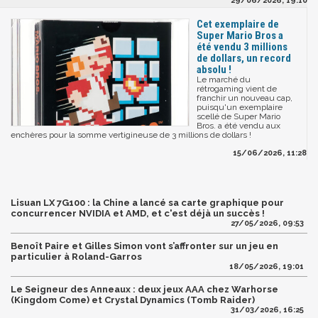
29/06/2026, 19:10
Cet exemplaire de
Super Mario Bros a
été vendu 3 millions
de dollars, un record
absolu !
Le marché du
rétrogaming vient de
franchir un nouveau cap,
puisqu'un exemplaire
scellé de Super Mario
Bros. a été vendu aux
enchères pour la somme vertigineuse de 3 millions de dollars !
15/06/2026, 11:28
Lisuan LX 7G100 : la Chine a lancé sa carte graphique pour
concurrencer NVIDIA et AMD, et c'est déjà un succès !
27/05/2026, 09:53
Benoît Paire et Gilles Simon vont s’affronter sur un jeu en
particulier à Roland-Garros
18/05/2026, 19:01
Le Seigneur des Anneaux : deux jeux AAA chez Warhorse
(Kingdom Come) et Crystal Dynamics (Tomb Raider)
31/03/2026, 16:25