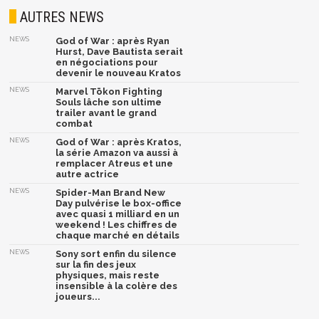
AUTRES NEWS
NEWS
God of War : après Ryan
Hurst, Dave Bautista serait
en négociations pour
devenir le nouveau Kratos
NEWS
Marvel Tōkon Fighting
Souls lâche son ultime
trailer avant le grand
combat
NEWS
God of War : après Kratos,
la série Amazon va aussi à
remplacer Atreus et une
autre actrice
NEWS
Spider-Man Brand New
Day pulvérise le box-office
avec quasi 1 milliard en un
weekend ! Les chiffres de
chaque marché en détails
NEWS
Sony sort enfin du silence
sur la fin des jeux
physiques, mais reste
insensible à la colère des
joueurs...