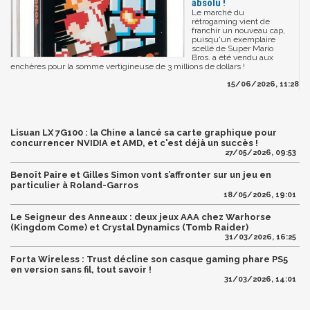
absolu !
Le marché du
rétrogaming vient de
franchir un nouveau cap,
puisqu'un exemplaire
scellé de Super Mario
Bros. a été vendu aux
enchères pour la somme vertigineuse de 3 millions de dollars !
15/06/2026, 11:28
Lisuan LX 7G100 : la Chine a lancé sa carte graphique pour
concurrencer NVIDIA et AMD, et c'est déjà un succès !
27/05/2026, 09:53
Benoît Paire et Gilles Simon vont s’affronter sur un jeu en
particulier à Roland-Garros
18/05/2026, 19:01
Le Seigneur des Anneaux : deux jeux AAA chez Warhorse
(Kingdom Come) et Crystal Dynamics (Tomb Raider)
31/03/2026, 16:25
Forta Wireless : Trust décline son casque gaming phare PS5
en version sans fil, tout savoir !
31/03/2026, 14:01