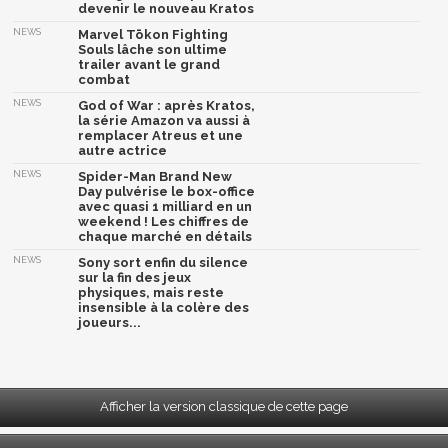
devenir le nouveau Kratos
NEWS
Marvel Tōkon Fighting
Souls lâche son ultime
trailer avant le grand
combat
NEWS
God of War : après Kratos,
la série Amazon va aussi à
remplacer Atreus et une
autre actrice
NEWS
Spider-Man Brand New
Day pulvérise le box-office
avec quasi 1 milliard en un
weekend ! Les chiffres de
chaque marché en détails
NEWS
Sony sort enfin du silence
sur la fin des jeux
physiques, mais reste
insensible à la colère des
joueurs...
Afficher la version classique de cette page