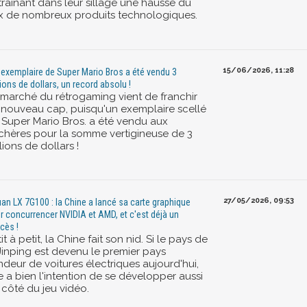
traînant dans leur sillage une hausse du
ix de nombreux produits technologiques.
15/06/2026, 11:28
 exemplaire de Super Mario Bros a été vendu 3
lions de dollars, un record absolu !
 marché du rétrogaming vient de franchir
 nouveau cap, puisqu'un exemplaire scellé
 Super Mario Bros. a été vendu aux
chères pour la somme vertigineuse de 3
lions de dollars !
27/05/2026, 09:53
uan LX 7G100 : la Chine a lancé sa carte graphique
r concurrencer NVIDIA et AMD, et c'est déjà un
cès !
it à petit, la Chine fait son nid. Si le pays de
 Jinping est devenu le premier pays
ndeur de voitures électriques aujourd'hui,
e a bien l'intention de se développer aussi
 côté du jeu vidéo.