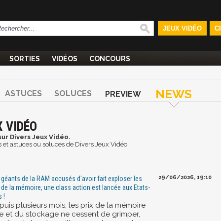
JEUX VIDÉO
C
SORTIES
VIDÉOS
CONCOURS
NEWS
ASTUCES
SOLUCES
PREVIEW
X VIDÉO
sur Divers Jeux Vidéo.
os et astuces ou soluces de Divers Jeux Vidéo
29/06/2026, 19:10
 géants de la RAM accusés d'avoir fait exploser les
x de la mémoire, une class action est lancée aux Etats-
 !
puis plusieurs mois, les prix de la mémoire
ve et du stockage ne cessent de grimper,