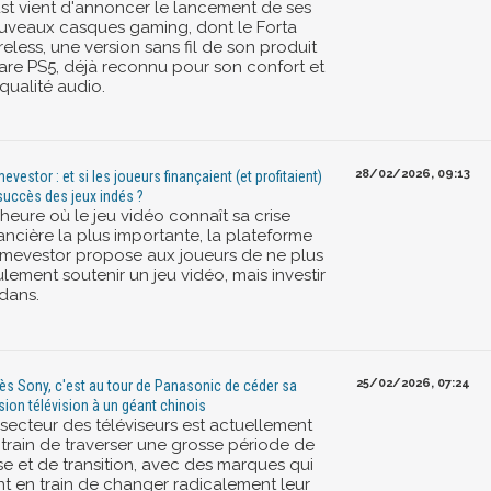
ust vient d'annoncer le lancement de ses
uveaux casques gaming, dont le Forta
eless, une version sans fil de son produit
are PS5, déjà reconnu pour son confort et
qualité audio.
28/02/2026, 09:13
evestor : et si les joueurs finançaient (et profitaient)
succès des jeux indés ?
'heure où le jeu vidéo connaît sa crise
ancière la plus importante, la plateforme
mevestor propose aux joueurs de ne plus
lement soutenir un jeu vidéo, mais investir
dans.
25/02/2026, 07:24
ès Sony, c'est au tour de Panasonic de céder sa
ision télévision à un géant chinois
 secteur des téléviseurs est actuellement
 train de traverser une grosse période de
se et de transition, avec des marques qui
nt en train de changer radicalement leur