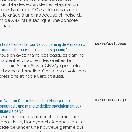
ensemble des écosystèmes PlayStation,
ox et Nintendo ? C'est désormais une
alité grâce à une moddeuse chinoise du
m de XNZ qui a fabriqué une console
ciale.
19/01/2026, 09:22
a testé l'enceinte tour de cou gaming de Panasonic :
 bonne alternative aux casques gaming ?
 vous en avez marre des casques gaming
 isolent et chauffent les oreilles, le
nasonic SoundSlayer GNW30 peut être
 bonne alternative. On l'a testé, voici nos
ressions et notre verdict aussi.
08/01/2026, 18:41
o Aviation Controller de chez Honeycomb
onautical : une manette dédiée spécialement aux
ulateurs de vol...
teur reconnu du matériel de simulation
ronautique, Honeycomb Aeronautical a
cidé de lancer une nouvelle gamme qui