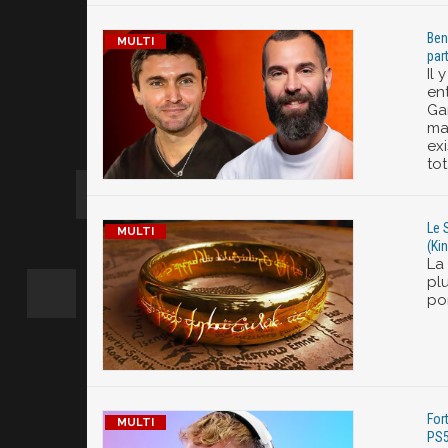
Ben
par
Il
en
Ga
mat
ex
tot
Le 
(Ki
La
pl
por
For
PS5