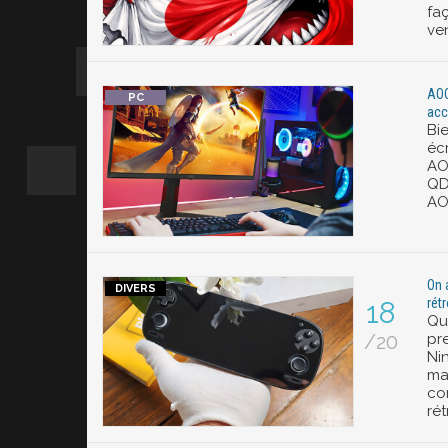
fa
ve
AOC
acc
Bi
éc
AO
QD
AO
On 
rét
18
Qu
/20
pre
Ni
ma
co
ré