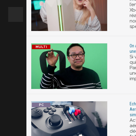
l’
Xb
ré
no
spé
On 
une
Si
qui
Pa
une
imp
Ech
Aer
sim
Ac
aé
dé