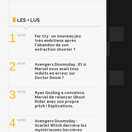
LES + LUS
1
NEWS
Far Cry : un nouveau jeu
très ambitieux après
l'abandon de son
extraction shooter ?
2
NEWS
Avengers Doomsday : Et si
Marvel nous avait tous
induits en erreur sur
Doctor Doom ?
3
NEWS
Ryan Gosling a convaincu
Marvel de relancer Ghost
Rider avec son propre
pitch ! Explications.
4
NEWS
Avengers Doomsday :
Scarlet Witch derrière les
mystérieuses Sorcières