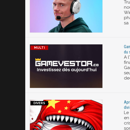
Tr
no
Wir
ph
sa 
Gam
du 
A l
fin
Ga
seu
de
Apr
div
Le
en
cri
so