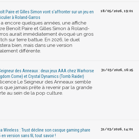
18/05/2026, 19:01
oît Paire et Gilles Simon vont s’affronter sur un jeu en
ticulier à Roland-Garros
 y a encore quelques années, une affiche
tre Benoît Paire et Gilles Simon à Roland-
rros aurait immédiatement évoqué un gros
ch sur terre battue. En 2026, le duel
istera bien, mais dans une version
alement différente.
31/03/2026, 16:25
Seigneur des Anneaux : deux jeux AAA chez Warhorse
ngdom Come) et Crystal Dynamics (Tomb Raider)
 licence Le Seigneur des Anneaux semble
us que jamais prête à revenir par la grande
te au sein de la pop culture.
31/03/2026, 14:01
ta Wireless : Trust décline son casque gaming phare
 en version sans fil, tout savoir !