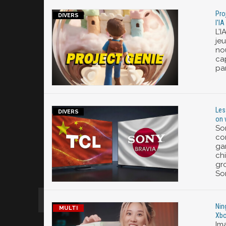
Pro
l'I
L’I
jeu
no
ca
par
Les
on 
So
co
ga
chi
gr
So
Nin
Xbo
Im