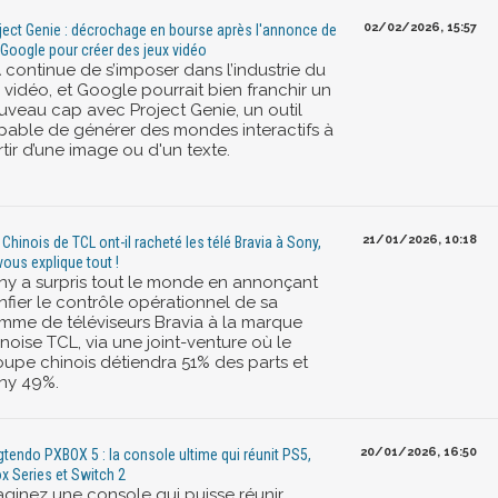
02/02/2026, 15:57
ject Genie : décrochage en bourse après l'annonce de
A Google pour créer des jeux vidéo
A continue de s’imposer dans l’industrie du
 vidéo, et Google pourrait bien franchir un
uveau cap avec Project Genie, un outil
pable de générer des mondes interactifs à
tir d’une image ou d'un texte.
21/01/2026, 10:18
 Chinois de TCL ont-il racheté les télé Bravia à Sony,
vous explique tout !
ny a surpris tout le monde en annonçant
nfier le contrôle opérationnel de sa
mme de téléviseurs Bravia à la marque
noise TCL, via une joint-venture où le
oupe chinois détiendra 51% des parts et
ny 49%.
20/01/2026, 16:50
gtendo PXBOX 5 : la console ultime qui réunit PS5,
x Series et Switch 2
aginez une console qui puisse réunir