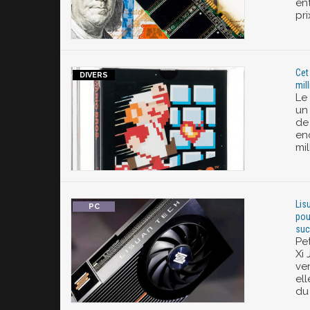
en
pr
Cet
mil
Le
un
de
en
mil
Lis
pou
suc
Pet
Xi
ve
ell
du