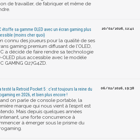
çon de travailler, de fabriquer et même de
ndre.
20/02/2026, 12:41
 étoffe sa gamme OLED avec un écran gaming plus
essible (moins cher quoi)
en connu des joueurs pour la qualité de ses
rans gaming premium diffusant de l'OLED,
C a décidé de faire rendre sa technologie
-OLED plus accessible avec le modèle
C GAMING Q27G4ZD.
06/02/2026, 19:38
a testé la Retroid Pocket 5 : c'est toujours la reine du
rogaming en 2026, et bien plus encore !
and on parle de console portable, la
mière marque qui nous vient à l’esprit est
ntendo. Mais depuis quelques années
intenant, une forte concurrence à
mmencer à émerger sous le prisme du
trogaming.