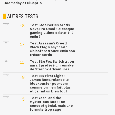
Doomsday et DiCaprio
AUTRES TESTS
TEST
18
Test SteelSeries Arctis
Nova Pro Omni : le casque
gaming ultime existe-t-il
enfin ?
TEST
17
Test Assassin’s Creed
Black Flag Resynced :
Ubisoft retrouve enfin son
trésor perdu
TEST
11
Test StarFox Switch 2 : on
aurait préféré un remake
de StarFox Adventures…
TEST
19
Test 007 First Light :
James Bond relance le
blockbuster pop-corn
comme on n'en fait plus,
et ça fait un bien fou !
TEST
15
Test Yoshi and the
Mysterious Book : un
concept génial, mais une
formule trop sage