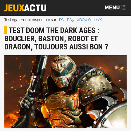
Test également disponible sur :
PC
-
PS5
-
XBOX Series X
TEST DOOM THE DARK AGES :
BOUCLIER, BASTON, ROBOT ET
DRAGON, TOUJOURS AUSSI BON ?