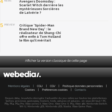
4
NEWS
Avengers Doomsday :
Scarlet Witch derrière les
mystérieuses Sorcières
de Latvérie ?
5
PREVIEW
Critique 'Spider-Man
Brand New Day' : le
réalisateur de Shang-Chi
offre enfin à Tom Holland
le film qu’il méritait
Afficher la version classique de cette page
Mentions légales
|
CGU
|
CGV
|
Politique données personnelles
|
Cookies
|
Préférences cookies
|
Contacts
Depuis 2004, JeuxActu décrypte l'actualité du jeu vidéo sur toutes les plateformes.
Sorties, previews, gameplay, trailers, tests, astuces et soluces... on vous dit tout ! PC,
PS5, PS4, PS4 Pro, Xbox series X, Xbox One, Xbox One X, PS3, Xbox 360, Nintendo Switch,
Wii U, Nintendo 3DS, Nintendo 2DS, Stadia, Xbox Game Pass...