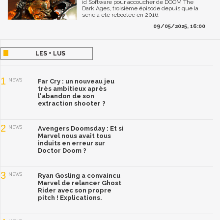
id Software pour accoucher de DOOM The
Dark Ages, troisième épisode depuis que la
série a été rebootée en 2016.
09/05/2025, 16:00
LES + LUS
1
NEWS
Far Cry : un nouveau jeu
très ambitieux après
l'abandon de son
extraction shooter ?
2
NEWS
Avengers Doomsday : Et si
Marvel nous avait tous
induits en erreur sur
Doctor Doom ?
3
NEWS
Ryan Gosling a convaincu
Marvel de relancer Ghost
Rider avec son propre
pitch ! Explications.