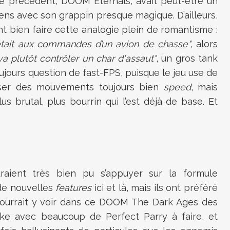
ode précédent, DOOM Eternals, avait peut-être un
ns avec son grappin presque magique. D’ailleurs,
t bien faire cette analogie plein de romantisme :
était aux commandes d’un avion de chasse"
, alors
plutôt contrôler un char d'assaut"
, un gros tank
toujours question de fast-FPS, puisque le jeu use de
ser des mouvements toujours bien
speed
, mais
us brutal, plus bourrin qui l’est déjà de base. Et
aient très bien pu s’appuyer sur la formule
 de nouvelles
features
ici et là, mais ils ont préféré
 pourrait y voir dans ce DOOM The Dark Ages des
like avec beaucoup de Perfect Parry à faire, et