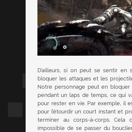
D’ailleurs, si on peut se sentir en
bloquer les attaques et les projectile
Notre personnage peut en bloquer u
pendant un laps de temps, ce qui va 
pour rester en vie. Par exemple, il 
pour l’étourdir un court instant et p
terminer au corps-à-corps. Cela d
impossible de se passer du bouclier