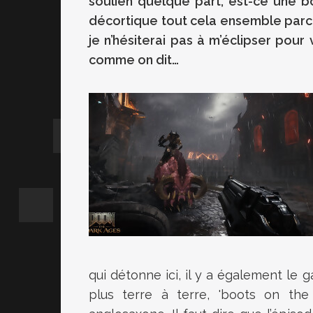
soulien quelque part, est-ce une b
décortique tout cela ensemble parc
je n’hésiterai pas à m’éclipser pou
comme on dit…
qui détonne ici, il y a également le
plus terre à terre, 'boots on th