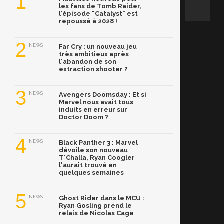
1
les fans de Tomb Raider,
l'épisode "Catalyst" est
repoussé à 2028 !
2
NEWS
Far Cry : un nouveau jeu
très ambitieux après
l'abandon de son
extraction shooter ?
3
NEWS
Avengers Doomsday : Et si
Marvel nous avait tous
induits en erreur sur
Doctor Doom ?
4
NEWS
Black Panther 3 : Marvel
dévoile son nouveau
T'Challa, Ryan Coogler
l'aurait trouvé en
quelques semaines
5
NEWS
Ghost Rider dans le MCU :
Ryan Gosling prend le
relais de Nicolas Cage