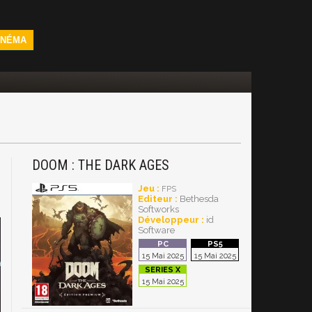
INÉMA
DOOM : THE DARK AGES
Jeu :
FPS
Editeur :
Bethesda
Softworks
Développeur :
id
Software
15 Mai 2025
15 Mai 2025
15 Mai 2025