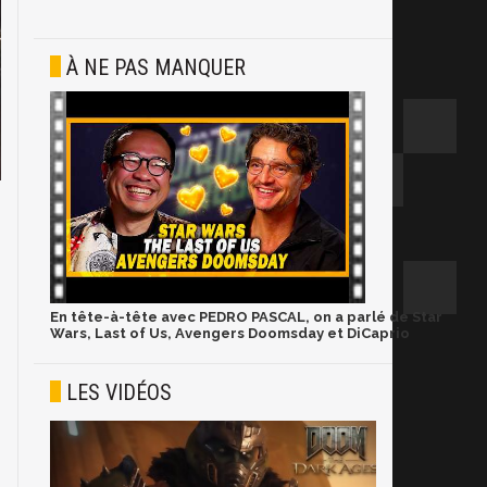
À NE PAS MANQUER
En tête-à-tête avec PEDRO PASCAL, on a parlé de Star
Wars, Last of Us, Avengers Doomsday et DiCaprio
LES VIDÉOS