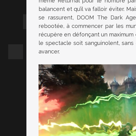
même Returnal pour le nombre parfo
balancent et qu’il va falloir éviter.
se rassurent, DOOM The Dark Ages
rebootée, à commencer par les munit
récupère en défonçant un maximum d
le spectacle soit sanguinolent, sans
avancer.