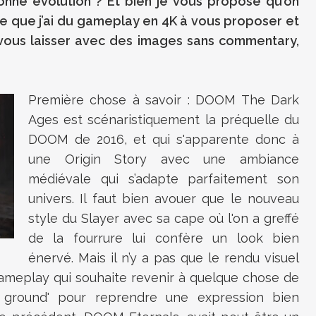
onne évolution ? Et bien je vous propose qu’on
e que j’ai du gameplay en 4K à vous proposer et
r vous laisser avec des images sans commentary,
Première chose à savoir : DOOM The Dark
Ages est scénaristiquement la préquelle du
DOOM de 2016, et qui s'apparente donc à
une Origin Story avec une ambiance
médiévale qui s’adapte parfaitement son
univers. Il faut bien avouer que le nouveau
style du Slayer avec sa cape où l'on a greffé
de la fourrure lui confère un look bien
énervé. Mais il n’y a pas que le rendu visuel
 gameplay qui souhaite revenir à quelque chose de
e ground' pour reprendre une expression bien