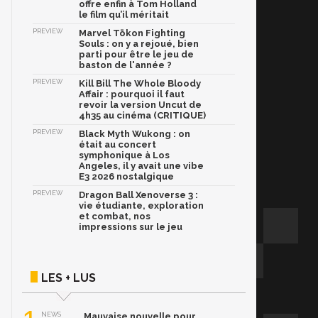
offre enfin à Tom Holland
le film qu’il méritait
PREVIEW
Marvel Tōkon Fighting
Souls : on y a rejoué, bien
parti pour être le jeu de
baston de l'année ?
PREVIEW
Kill Bill The Whole Bloody
Affair : pourquoi il faut
revoir la version Uncut de
4h35 au cinéma (CRITIQUE)
PREVIEW
Black Myth Wukong : on
était au concert
symphonique à Los
Angeles, il y avait une vibe
E3 2026 nostalgique
PREVIEW
Dragon Ball Xenoverse 3 :
vie étudiante, exploration
et combat, nos
impressions sur le jeu
LES + LUS
NEWS
Mauvaise nouvelle pour